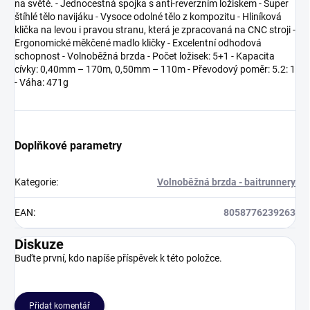
na světě. - Jednocestná spojka s anti-reverzním ložiskem - Super
štíhlé tělo navijáku - Vysoce odolné tělo z kompozitu - Hliníková
klička na levou i pravou stranu, která je zpracovaná na CNC stroji -
Ergonomické měkčené madlo kličky - Excelentní odhodová
schopnost - Volnoběžná brzda - Počet ložisek: 5+1 - Kapacita
cívky: 0,40mm – 170m, 0,50mm – 110m - Převodový poměr: 5.2: 1
- Váha: 471g
Doplňkové parametry
Kategorie
:
Volnoběžná brzda - baitrunnery
EAN
:
8058776239263
Diskuze
Buďte první, kdo napíše příspěvek k této položce.
Přidat komentář