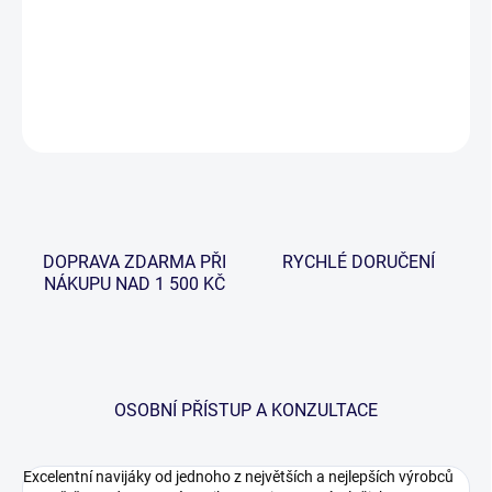
Vrcholná řada navijáků s volnoběžnou brzdou, které jsou
zkonstruovány pro lov kaprů. Nyní v akci 1+1 ZDARMA!
DETAILNÍ INFORMACE
ZEPTAT SE
HLÍDAT
DOPRAVA ZDARMA PŘI
RYCHLÉ DORUČENÍ
NÁKUPU NAD 1 500 KČ
OSOBNÍ PŘÍSTUP A KONZULTACE
Excelentní navijáky od jednoho z největších a nejlepších výrobců