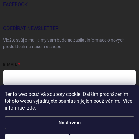
FACEBOOK
ODEBÍRAT NEWSLETTER
Vložte svůj e-mail a my vám budeme zasílat informace o nových
produktech na našem e-shopu.
E-MAIL
Tento web používá soubory cookie. Dalším procházením
Vložením e-mailu souhlasíte s
podmínkami ochrany osobních údajů
tohoto webu vyjadřujete souhlas s jejich používáním.. Více
Přihlásit se
informací
zde
.
Nastavení
Copyright 2026
DOCTORFISHING.CZ
. Všechna práva vyhrazena.