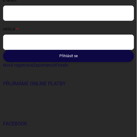
E-MAIL
HESLO
Přihlásit se
Nová registrace
Zapomenuté heslo
PŘIJÍMÁME ONLINE PLATBY
FACEBOOK