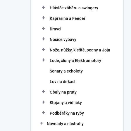
Hlásiče záběru a swingery
Kaprařina a Feeder
Dravci
Nosiče výbavy
Nože, nůžky, kleště, peany a Joja
Lodě, čluny a Elektromotory
Sonary a echoloty
Lov na dírkách
Obaly na pruty
Stojany a vidličky
Podběráky na ryby
Návnady a nástrahy