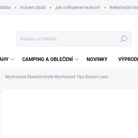
platba
Vrácení zboží
Jak ověřujeme recenze?
Reklamační řá
Hledat
AHY
CAMPING A OBLEČENÍ
NOVINKY
VÝPROD
Wychwood Sluneční brýle Wychwood Tips Brown Lens
Neohodnoceno
Podrobnosti hodnocení
ZNAČKA
4
Měr
SK
cena