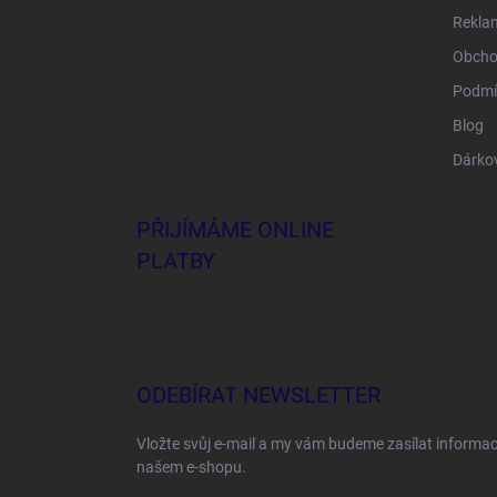
Rekla
Obcho
Podmí
Blog
Dárko
PŘIJÍMÁME ONLINE
PLATBY
ODEBÍRAT NEWSLETTER
Vložte svůj e-mail a my vám budeme zasílat informa
našem e-shopu.