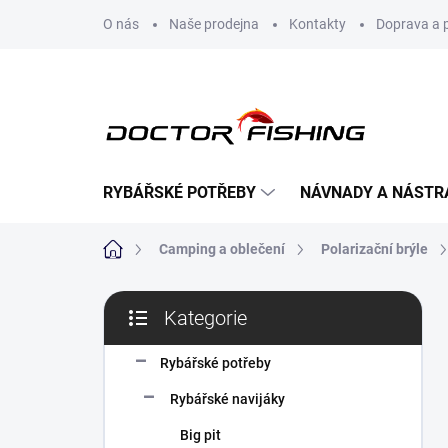
Přejít
O nás
Naše prodejna
Kontakty
Doprava a 
na
obsah
RYBÁŘSKÉ POTŘEBY
NÁVNADY A NÁSTR
Domů
Camping a oblečení
Polarizační brýle
P
Kategorie
o
Přeskočit
s
kategorie
t
Rybářské potřeby
r
Rybářské navijáky
a
n
Big pit