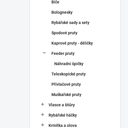
Biče
Bolognesky
Rybářské sady a sety
Spodové pruty
Kaprové pruty - děličky
Feeder pruty
Náhradní špičky
Teleskopické pruty
Přívlačové pruty
Muškařské pruty
Vlasce a šňůry
Rybářské háčky
Krmítka a olova