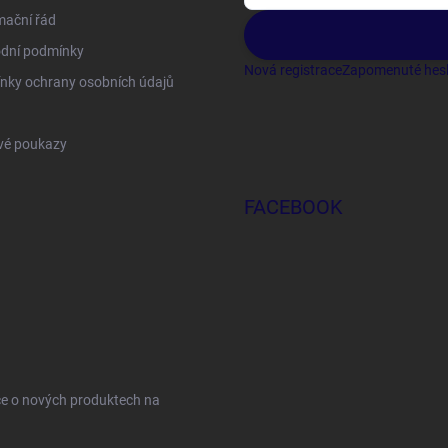
mační řád
dní podmínky
Nová registrace
Zapomenuté hes
nky ochrany osobních údajů
vé poukazy
FACEBOOK
ce o nových produktech na