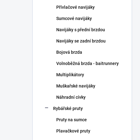
n
Přívlačové navijáky
í
p
Sumcové navijáky
a
n
Navijáky s přední brzdou
e
Navijáky se zadní brzdou
l
Bojová brzda
Volnoběžná brzda - baitrunnery
Multiplikátory
Muškařské navijáky
Náhradní cívky
Rybářské pruty
Pruty na sumce
Plavačkové pruty