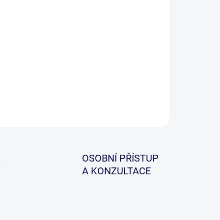
−
+
Přidat do košíku
litní brýle od značky Wychwood. Konstrukce je z
ného polykarbonátu a kvalitních polarizovaných
.
ILNÍ INFORMACE
ZEPTAT SE
HLÍDAT
OSOBNÍ PŘÍSTUP
A KONZULTACE