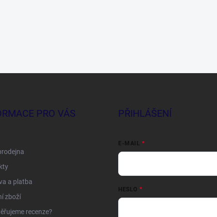
ORMACE PRO VÁS
PŘIHLÁŠENÍ
E-MAIL
prodejna
kty
a a platba
HESLO
í zboží
ěřujeme recenze?