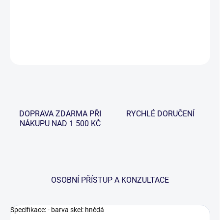
Kvalitní brýle od značky Wychwood. Konstrukce je z jemného
polykarbonátu a kvalitních polarizovaných skel.
DETAILNÍ INFORMACE
ZEPTAT SE
HLÍDAT
DOPRAVA ZDARMA PŘI
RYCHLÉ DORUČENÍ
NÁKUPU NAD 1 500 KČ
OSOBNÍ PŘÍSTUP A KONZULTACE
Specifikace: - barva skel: hnědá