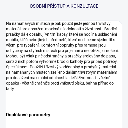
OSOBNÍ PŘÍSTUP A KONZULTACE
Na namáhavých místech je pak použit ještě jednou třívrstvý
materiál pro dosažení maximální odolností a životnosti. Brodící
prsačky dále obsahují vnitřní kapsy, které se hodí na uskladnění
mobilu, klíčů nebo jiných předmětů, které nechceme sjednotit s
věcmi pro rybaření. Komfortní popruhy přes ramena jsou
uchyceny na čtyřech místech pro příjemné a neobtěžující nošení.
Mohou být však plně odstraněny a prsačky srolovány do pasu,
čímž z nich potom vytvoříme brodící kalhoty pro případ potřeby.
Specifikace: - Použitý třívrstvý voděodolný a prodyšný materiál -
na namáhaných místech zesíleno dalším třívrstvým materiálem
pro dosažení maximální odolnosti a delší životnosti - včetně
opasku - včetně chrániče proti vniknutí písku, bahna přímo do
boty
Doplňkové parametry