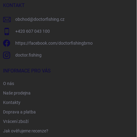
í
KONTAKT
obchod
@
doctorfishing.cz
+420 607 043 100
https://facebook.com/doctorfishingbrno
doctor.fishing
INFORMACE PRO VÁS
O nás
Naše prodejna
Kontakty
Doprava a platba
Vrácení zboží
Jak ověřujeme recenze?