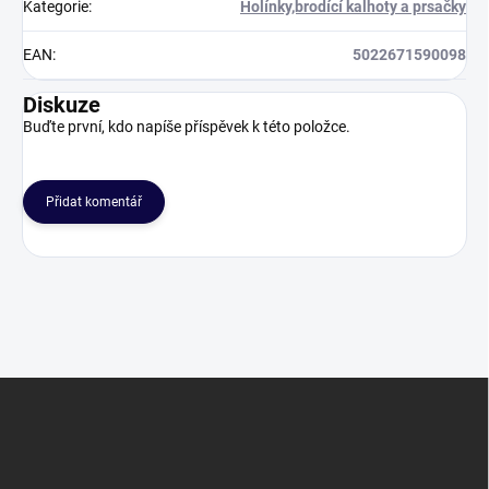
Kategorie
:
Holínky,brodící kalhoty a prsačky
EAN
:
5022671590098
Diskuze
Buďte první, kdo napíše příspěvek k této položce.
Přidat komentář
Z
á
p
a
t