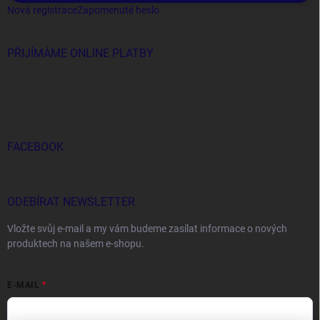
Nová registrace
Zapomenuté heslo
PŘIJÍMÁME ONLINE PLATBY
FACEBOOK
ODEBÍRAT NEWSLETTER
Vložte svůj e-mail a my vám budeme zasílat informace o nových
produktech na našem e-shopu.
E-MAIL