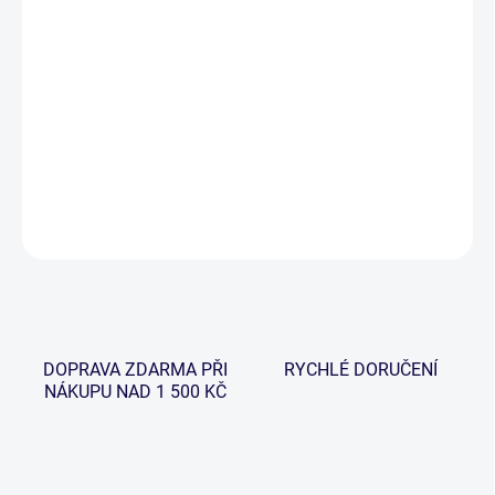
−
+
Přidat do košíku
Brodící kalhoty Leeda Profil jsou složeny ze tří vrstev prodyšného
materiálu v barvě tmavě olivové pro maximální voděodolnost a
zároveň komfortní prodyšnost.
DETAILNÍ INFORMACE
ZEPTAT SE
HLÍDAT
DOPRAVA ZDARMA PŘI
RYCHLÉ DORUČENÍ
NÁKUPU NAD 1 500 KČ