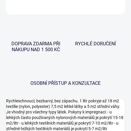
ZEPTAT SE
HLÍDAT
DOPRAVA ZDARMA PŘI
RYCHLÉ DORUČENÍ
NÁKUPU NAD 1 500 KČ
OSOBNÍ PŘÍSTUP A KONZULTACE
Rychleschnoucí, bezbarvý, bez zápachu. 1 litr pokryje až 18 m2
textílie (nylon, polyester) 7,5 m2 lehké látky a 5 m2 střední váhy.
Je vhodný pro všechny typy látek. Pokyny k impregnaci: - u
lehkých často používaných nylonových materiálů je pokrytí 15-18
m2/litr - u lehkých textilních materiálů je pokrytí 7-10 m2/litr - u
středně težkých textilních materiálů je pokrytí 5-7 m2/litr