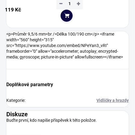
−
+
119 Kč
Do košíku
<p>Průměr 9,5/6 mm<br />Délka 100/190 cm</p> <iframe
width="560" height="315"
src="https://www.youtube.com/embed/NPeYan3_vRI"
frameborder="0" allow="accelerometer; autoplay; encrypted-
media; gyroscope; picture-in-picture" allowfullscreen></iframe>
Doplňkové parametry
Kategorie
:
Vidličky a hrazdy
Diskuze
Buďte první, kdo napíše příspěvek k této položce.