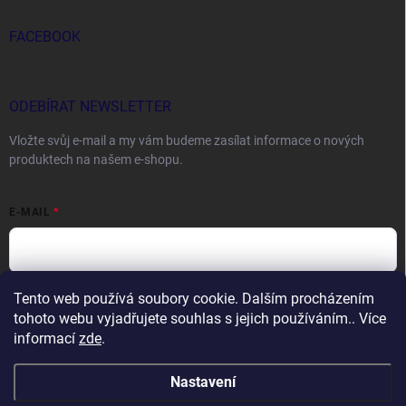
FACEBOOK
ODEBÍRAT NEWSLETTER
Vložte svůj e-mail a my vám budeme zasílat informace o nových
produktech na našem e-shopu.
E-MAIL
Tento web používá soubory cookie. Dalším procházením
Vložením e-mailu souhlasíte s
podmínkami ochrany osobních údajů
tohoto webu vyjadřujete souhlas s jejich používáním.. Více
Přihlásit se
informací
zde
.
Nastavení