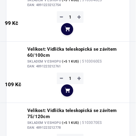
| 5103040ES
SKLADEM V ESHOPU
(>5 1 KUS)
EAN:
4891223212754
−
+
99 Kč
Do košíku
Velikost: Vidlička teleskopická se závitem
60/100cm
| 5103060ES
SKLADEM V ESHOPU
(>5 1 KUS)
EAN:
4891223212761
−
+
109 Kč
Do košíku
Velikost: Vidlička teleskopická se závitem
75/120cm
| 5103070ES
SKLADEM V ESHOPU
(>5 1 KUS)
EAN:
4891223212778