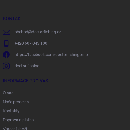
a
t
í
KONTAKT
obchod
@
doctorfishing.cz
+420 607 043 100
https://facebook.com/doctorfishingbrno
doctor.fishing
INFORMACE PRO VÁS
O nás
Naše prodejna
Kontakty
Doprava a platba
Vrácení zboží