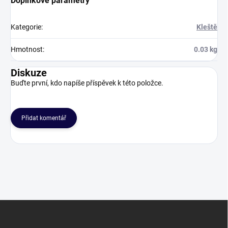
Doplňkové parametry
Kategorie
:
Kleště
Hmotnost
:
0.03 kg
Diskuze
Buďte první, kdo napíše příspěvek k této položce.
Přidat komentář
Z
á
p