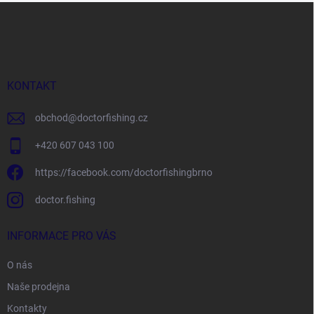
Z
á
p
a
t
í
KONTAKT
obchod
@
doctorfishing.cz
+420 607 043 100
https://facebook.com/doctorfishingbrno
doctor.fishing
INFORMACE PRO VÁS
O nás
Naše prodejna
Kontakty