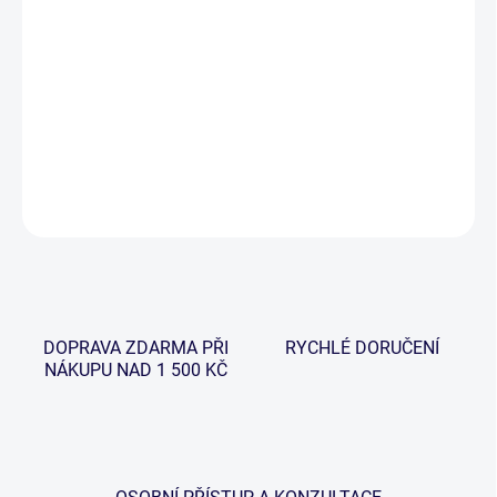
−
+
Přidat do košíku
Speciální podběrák pro velké ryby, vhodný na řeku. Pevný rám s
rozpěrou vyrobenou z vysoce pevné a kvalitní slitiny hliníku.
DETAILNÍ INFORMACE
ZEPTAT SE
HLÍDAT
DOPRAVA ZDARMA PŘI
RYCHLÉ DORUČENÍ
NÁKUPU NAD 1 500 KČ