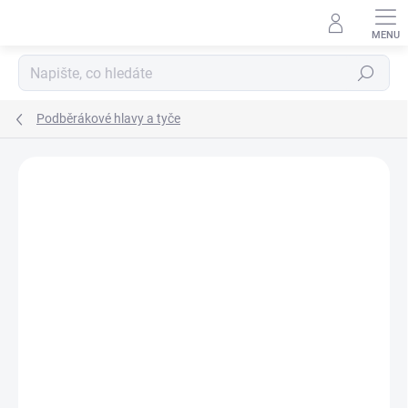
Přejít
na
obsah
Hledat
Podběrákové hlavy a tyče
Neohodnoceno
Podrobnosti hodnocení
ZNAČKA:
GARDNER