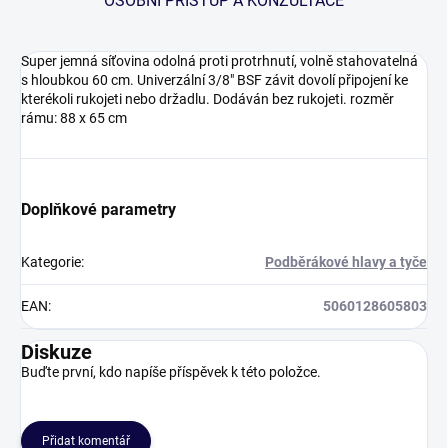
OSOBNÍ PŘÍSTUP A KONZULTACE
Super jemná síťovina odolná proti protrhnutí, volně stahovatelná
s hloubkou 60 cm. Univerzální 3/8" BSF závit dovolí připojení ke
kterékoli rukojeti nebo držadlu. Dodáván bez rukojeti. rozměr
rámu: 88 x 65 cm
Doplňkové parametry
Kategorie
:
Podběrákové hlavy a tyče
EAN
:
5060128605803
Diskuze
Buďte první, kdo napíše příspěvek k této položce.
Přidat komentář