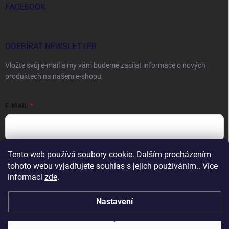
FACEBOOK
ODEBÍRAT NEWSLETTER
Vložte svůj e-mail a my vám budeme zasílat informace o nových
produktech na našem e-shopu.
E-MAIL
Tento web používá soubory cookie. Dalším procházením
Vložením e-mailu souhlasíte s
podmínkami ochrany osobních údajů
tohoto webu vyjadřujete souhlas s jejich používáním.. Více
Přihlásit se
informací
zde
.
Nastavení
Copyright 2026
DOCTORFISHING.CZ
. Všechna práva vyhrazena.