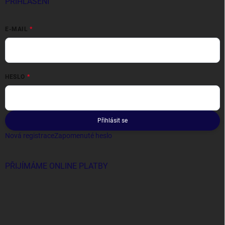
PŘIHLÁŠENÍ
E-MAIL
HESLO
Přihlásit se
Nová registrace
Zapomenuté heslo
PŘIJÍMÁME ONLINE PLATBY