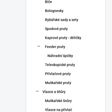
Biče
Bolognesky
Rybářské sady a sety
Spodové pruty
Kaprové pruty - děličky
Feeder pruty
Náhradní špičky
Teleskopické pruty
Přívlačové pruty
Muškařské pruty
Vlasce a šňůry
Muškařské šnůry
Vlasce na přívlač