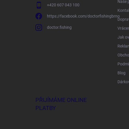
Naše 
+420 607 043 100
Konta
https://facebook.com/doctorfishingbrno
Doprav
doctor.fishing
Vrácen
Jak ov
Rekla
Obcho
Podmí
Blog
Dárko
PŘIJÍMÁME ONLINE
PLATBY