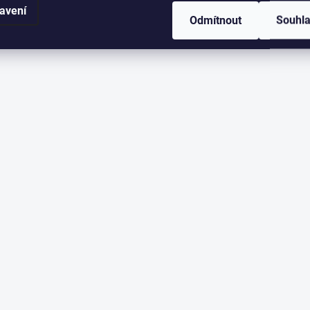
avení
Odmítnout
Souhl