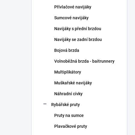
n
Přívlačové navijáky
í
p
Sumcové navijáky
a
n
Navijáky s přední brzdou
e
Navijáky se zadní brzdou
l
Bojová brzda
Volnoběžná brzda - baitrunnery
Multiplikátory
Muškařské navijáky
Náhradní cívky
Rybářské pruty
Pruty na sumce
Plavačkové pruty