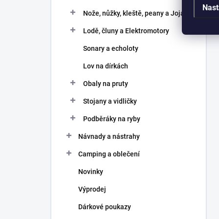
Nast
Nože, nůžky, kleště, peany a Joja
Lodě, čluny a Elektromotory
Sonary a echoloty
Lov na dírkách
Obaly na pruty
Stojany a vidličky
Podběráky na ryby
Návnady a nástrahy
Camping a oblečení
Novinky
Výprodej
Dárkové poukazy