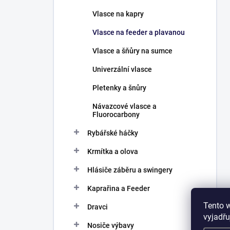
Vlasce na kapry
Vlasce na feeder a plavanou
Vlasce a šňůry na sumce
Univerzální vlasce
Pletenky a šnůry
Návazcové vlasce a
Fluorocarbony
Rybářské háčky
Krmítka a olova
Hlásiče záběru a swingery
Kaprařina a Feeder
Tento 
Dravci
vyjadřu
Nosiče výbavy