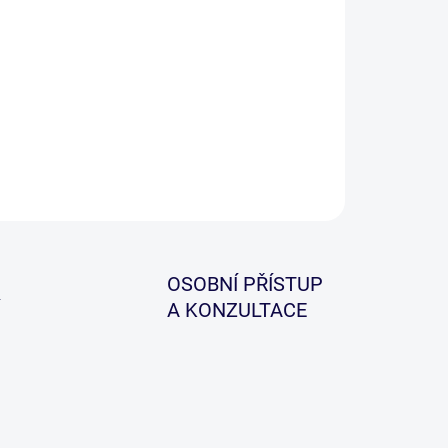
 Special Feeder Nylon je vynikající vlasec speciálně
žený pro feeder a přívlač.
ILNÍ INFORMACE
ZEPTAT SE
HLÍDAT
OSOBNÍ PŘÍSTUP
A KONZULTACE