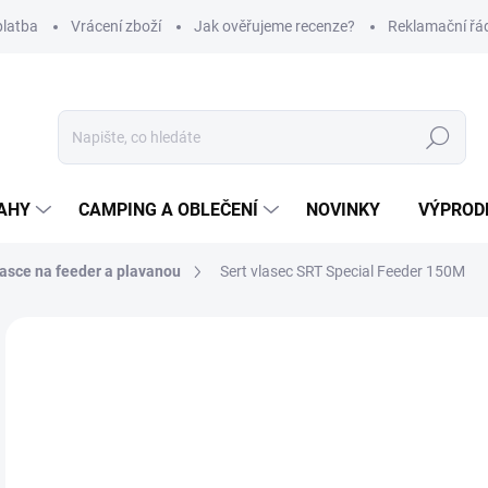
platba
Vrácení zboží
Jak ověřujeme recenze?
Reklamační řá
Hledat
AHY
CAMPING A OBLEČENÍ
NOVINKY
VÝPROD
asce na feeder a plavanou
Sert vlasec SRT Special Feeder 150M
Neohodnoceno
Podrobnosti hodnocení
ZNAČKA
99
Měr
Z
cena