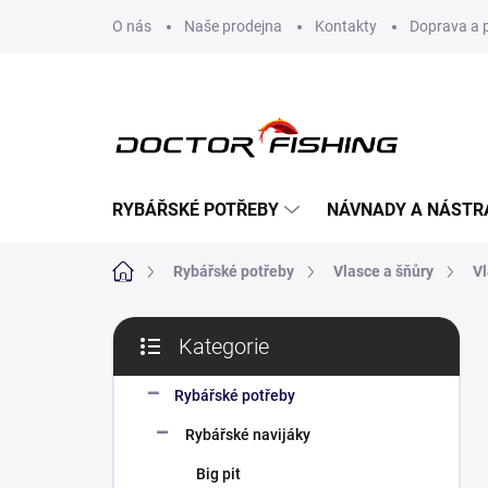
Přejít
O nás
Naše prodejna
Kontakty
Doprava a 
na
obsah
RYBÁŘSKÉ POTŘEBY
NÁVNADY A NÁSTR
Domů
Rybářské potřeby
Vlasce a šňůry
Vl
P
Kategorie
o
Přeskočit
s
kategorie
t
Rybářské potřeby
r
Rybářské navijáky
a
n
Big pit