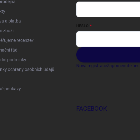
prodejna
kty
a a platba
HESLO
í zboží
ěřujeme recenze?
mační řád
dní podmínky
Nová registrace
Zapomenuté hes
nky ochrany osobních údajů
vé poukazy
FACEBOOK