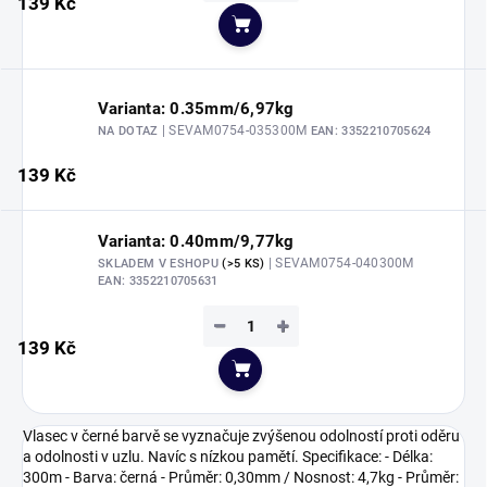
139 Kč
Do košíku
Varianta: 0.35mm/6,97kg
| SEVAM0754-035300M
NA DOTAZ
EAN:
3352210705624
139 Kč
Varianta: 0.40mm/9,77kg
| SEVAM0754-040300M
SKLADEM V ESHOPU
(>5 KS)
EAN:
3352210705631
−
+
139 Kč
Do košíku
Vlasec v černé barvě se vyznačuje zvýšenou odolností proti oděru
a odolnosti v uzlu. Navíc s nízkou pamětí. Specifikace: - Délka:
300m - Barva: černá - Průměr: 0,30mm / Nosnost: 4,7kg - Průměr: