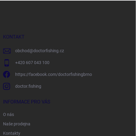
Z
á
p
a
t
í
KONTAKT
obchod
@
doctorfishing.cz
+420 607 043 100
https://facebook.com/doctorfishingbrno
doctor.fishing
INFORMACE PRO VÁS
O nás
Naše prodejna
Kontakty