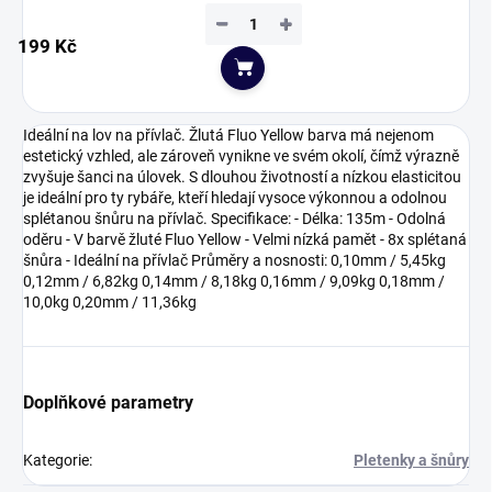
−
+
199 Kč
Do košíku
Ideální na lov na přívlač. Žlutá Fluo Yellow barva má nejenom
estetický vzhled, ale zároveň vynikne ve svém okolí, čímž výrazně
zvyšuje šanci na úlovek. S dlouhou životností a nízkou elasticitou
je ideální pro ty rybáře, kteří hledají vysoce výkonnou a odolnou
splétanou šnůru na přívlač. Specifikace: - Délka: 135m - Odolná
oděru - V barvě žluté Fluo Yellow - Velmi nízká pamět - 8x splétaná
šnůra - Ideální na přívlač Průměry a nosnosti: 0,10mm / 5,45kg
0,12mm / 6,82kg 0,14mm / 8,18kg 0,16mm / 9,09kg 0,18mm /
10,0kg 0,20mm / 11,36kg
Doplňkové parametry
Kategorie
:
Pletenky a šnůry