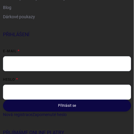
Blog
Dárkové poukazy
PŘIHLÁŠENÍ
E-MAIL
HESLO
Přihlásit se
Nová registrace
Zapomenuté heslo
PŘIJÍMÁME ONLINE PLATBY