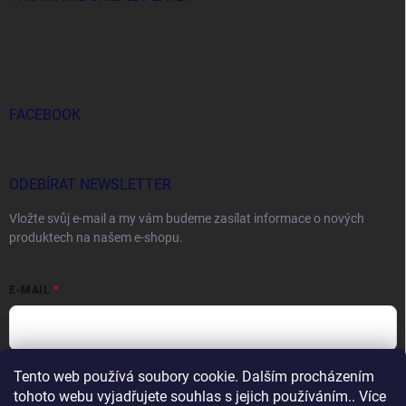
FACEBOOK
ODEBÍRAT NEWSLETTER
Vložte svůj e-mail a my vám budeme zasílat informace o nových
produktech na našem e-shopu.
E-MAIL
Tento web používá soubory cookie. Dalším procházením
Vložením e-mailu souhlasíte s
podmínkami ochrany osobních údajů
tohoto webu vyjadřujete souhlas s jejich používáním.. Více