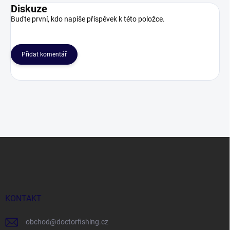
Diskuze
Buďte první, kdo napíše příspěvek k této položce.
Přidat komentář
Z
á
p
a
t
í
KONTAKT
obchod
@
doctorfishing.cz