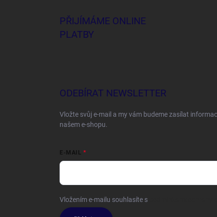
PŘIJÍMÁME ONLINE
PLATBY
ODEBÍRAT NEWSLETTER
Vložte svůj e-mail a my vám budeme zasílat informa
našem e-shopu.
E-MAIL
Vložením e-mailu souhlasíte s
podmínkami ochrany o