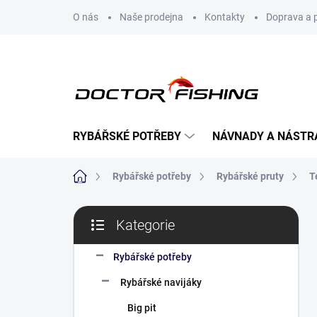
Přejít
O nás
Naše prodejna
Kontakty
Doprava a 
na
obsah
RYBÁŘSKÉ POTŘEBY
NÁVNADY A NÁSTR
Domů
Rybářské potřeby
Rybářské pruty
T
P
Kategorie
o
Přeskočit
s
kategorie
t
Rybářské potřeby
r
Rybářské navijáky
a
n
Big pit