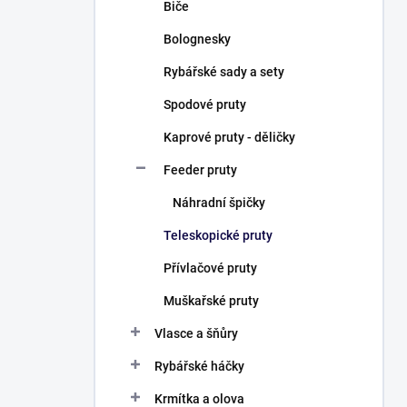
Biče
Bolognesky
Rybářské sady a sety
Spodové pruty
Kaprové pruty - děličky
Feeder pruty
Náhradní špičky
Teleskopické pruty
Přívlačové pruty
Muškařské pruty
Vlasce a šňůry
Rybářské háčky
Krmítka a olova