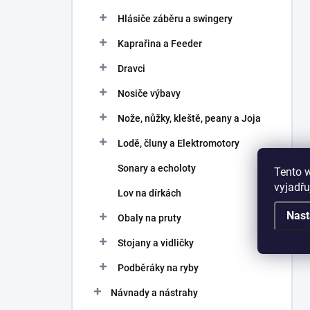
Hlásiče záběru a swingery
Kaprařina a Feeder
Dravci
Nosiče výbavy
Nože, nůžky, kleště, peany a Joja
Lodě, čluny a Elektromotory
Sonary a echoloty
Tento 
vyjadřu
Lov na dírkách
Nast
Obaly na pruty
Stojany a vidličky
Podběráky na ryby
Návnady a nástrahy