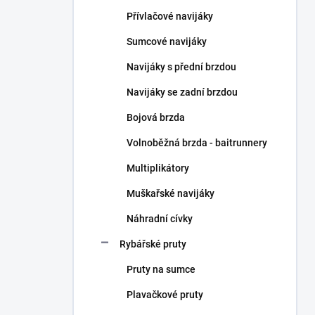
n
Přívlačové navijáky
í
p
Sumcové navijáky
a
n
Navijáky s přední brzdou
e
Navijáky se zadní brzdou
l
Bojová brzda
Volnoběžná brzda - baitrunnery
Multiplikátory
Muškařské navijáky
Náhradní cívky
Rybářské pruty
Pruty na sumce
Plavačkové pruty