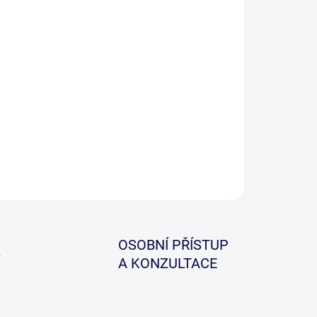
−
+
Přidat do košíku
erzální teleskopický prut štíhlého blanku z vysoce
né uhlíku (high res. carbon). Prut je v moc hezkém
ignu. Vhodný do všech terénů a vod. Velmi lehký
ný uhlíkový blank a SiC očka.
ILNÍ INFORMACE
ZEPTAT SE
HLÍDAT
OSOBNÍ PŘÍSTUP
A KONZULTACE