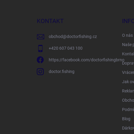
á
p
a
KONTAKT
INF
t
í
O nás
obchod
@
doctorfishing.cz
Naše 
+420 607 043 100
Konta
https://facebook.com/doctorfishingbrno
Doprav
doctor.fishing
Vrácen
Jak ov
Rekla
Obcho
Podmí
Blog
Dárko