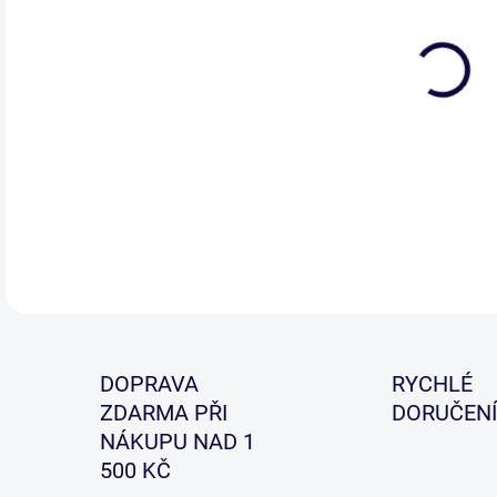
Univ
odol
des
odol
DETA
DOPRAVA
RYCHLÉ
ZDARMA PŘI
DORUČENÍ
NÁKUPU NAD 1
500 KČ