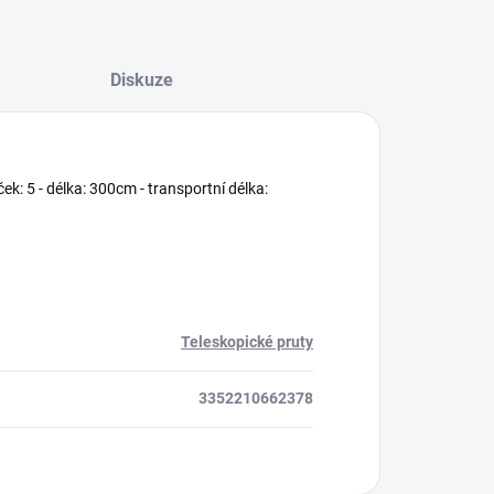
Diskuze
ček: 5 - délka: 300cm - transportní délka:
Teleskopické pruty
3352210662378