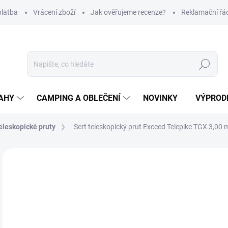
platba
Vrácení zboží
Jak ověřujeme recenze?
Reklamační řá
Hledat
AHY
CAMPING A OBLEČENÍ
NOVINKY
VÝPROD
eleskopické pruty
Sert teleskopický prut Exceed Telepike TGX 3,00 m,
Neohodnoceno
Podrobnosti hodnocení
ZNAČKA
9
Měr
SK
cena