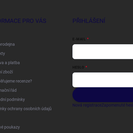
ORMACE PRO VÁS
PŘIHLÁŠENÍ
E-MAIL
prodejna
kty
a a platba
HESLO
í zboží
ěřujeme recenze?
mační řád
dní podmínky
Nová registrace
Zapomenuté hes
nky ochrany osobních údajů
vé poukazy