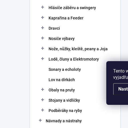
Hlásiče záběru a swingery
Kaprařina a Feeder
Dravci
Nosiče výbavy
Nože, nůžky, kleště, peany a Joja
Lodě, čluny a Elektromotory
Sonary a echoloty
Tento 
vyjadřu
Lov na dírkách
Nast
Obaly na pruty
Stojany a vidličky
Podběráky na ryby
Návnady a nástrahy