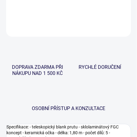
velmi příjemnou cenu v kombinaci s kvalitou.
DETAILNÍ INFORMACE
ZEPTAT SE
HLÍDAT
DOPRAVA ZDARMA PŘI
RYCHLÉ DORUČENÍ
NÁKUPU NAD 1 500 KČ
OSOBNÍ PŘÍSTUP A KONZULTACE
Specifikace: - teleskopický blank prutu - sklolaminátový FGC
koncept - keramická očka - délka: 1,80 m - počet dílů: 5 -