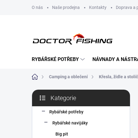
Přejít
O nás
Naše prodejna
Kontakty
Doprava a 
na
obsah
RYBÁŘSKÉ POTŘEBY
NÁVNADY A NÁSTR
Domů
Camping a oblečení
Křesla, židle a stoli
P
Kategorie
o
Přeskočit
s
kategorie
t
Rybářské potřeby
r
Rybářské navijáky
a
n
Big pit