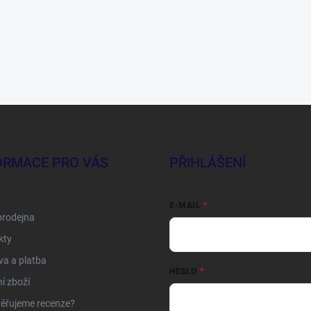
ORMACE PRO VÁS
PŘIHLÁŠENÍ
E-MAIL
prodejna
kty
a a platba
HESLO
í zboží
ěřujeme recenze?