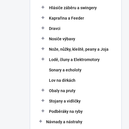
Hlásiče záběru a swingery
Kaprařina a Feeder
Dravci
Nosiče výbavy
Nože, nůžky, kleště, peany a Joja
Lodě, čluny a Elektromotory
Sonary a echoloty
Lov na dírkách
Obaly na pruty
Stojany a vidličky
Podběráky na ryby
Návnady a nástrahy