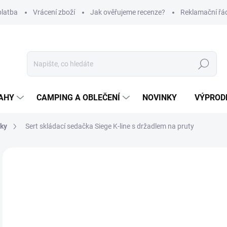
platba
Vrácení zboží
Jak ověřujeme recenze?
Reklamační řá
Hledat
AHY
CAMPING A OBLEČENÍ
NOVINKY
VÝPROD
čky
Sert skládací sedačka Siege K-line s držadlem na pruty
Neohodnoceno
Podrobnosti hodnocení
ZNAČKA
7
Měr
SK
cena