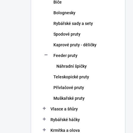
Biče
Bolognesky
Rybářské sady a sety
Spodové pruty
Kaprové pruty - děličky
Feeder pruty
Náhradní špičky
Teleskopické pruty
Přívlačové pruty
Muškařské pruty
Vlasce a šňůry
Rybářské háčky
Krmítka a olova