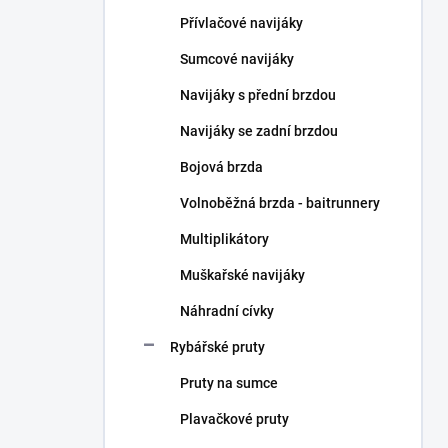
n
Přívlačové navijáky
í
p
Sumcové navijáky
a
n
Navijáky s přední brzdou
e
Navijáky se zadní brzdou
l
Bojová brzda
Volnoběžná brzda - baitrunnery
Multiplikátory
Muškařské navijáky
Náhradní cívky
Rybářské pruty
Pruty na sumce
Plavačkové pruty