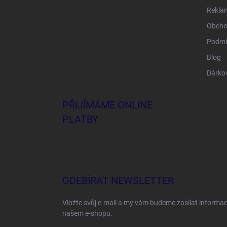
Rekla
Obcho
Podmí
Blog
Dárko
PŘIJÍMÁME ONLINE
PLATBY
ODEBÍRAT NEWSLETTER
Vložte svůj e-mail a my vám budeme zasílat informa
našem e-shopu.