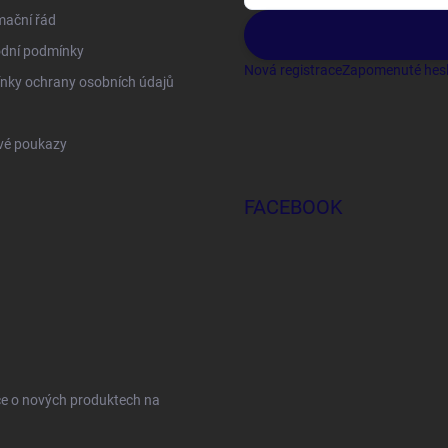
mační řád
dní podmínky
Nová registrace
Zapomenuté hes
nky ochrany osobních údajů
vé poukazy
FACEBOOK
ce o nových produktech na