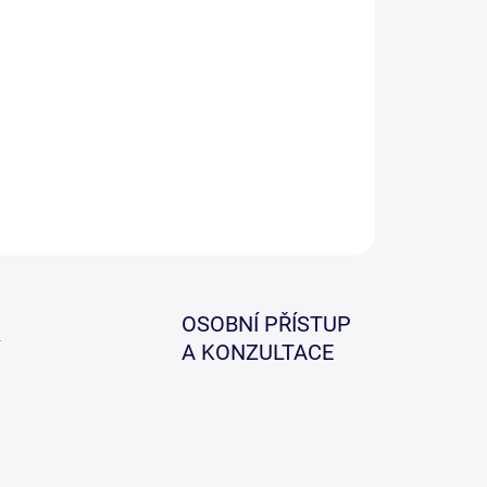
−
+
Přidat do košíku
dací stolička vyrobena z ultra odolných
yklovaných materiálů.
ILNÍ INFORMACE
ZEPTAT SE
HLÍDAT
OSOBNÍ PŘÍSTUP
A KONZULTACE