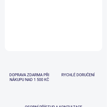
−
+
Přidat do košíku
Řada vláčecích prutů Alqueva je ideální volbou pro začátečníky v
lovu s nástrahami.
DETAILNÍ INFORMACE
ZEPTAT SE
HLÍDAT
DOPRAVA ZDARMA PŘI
RYCHLÉ DORUČENÍ
NÁKUPU NAD 1 500 KČ