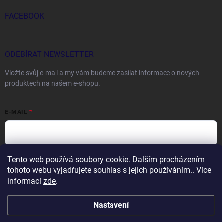
FACEBOOK
ODEBÍRAT NEWSLETTER
Vložte svůj e-mail a my vám budeme zasílat informace o nových
produktech na našem e-shopu.
E-MAIL
Tento web používá soubory cookie. Dalším procházením
Vložením e-mailu souhlasíte s
podmínkami ochrany osobních údajů
tohoto webu vyjadřujete souhlas s jejich používáním.. Více
Přihlásit se
informací
zde
.
Nastavení