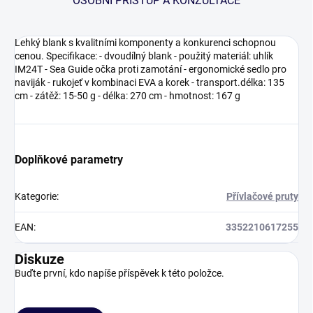
OSOBNÍ PŘÍSTUP A KONZULTACE
Lehký blank s kvalitními komponenty a konkurenci schopnou
cenou. Specifikace: - dvoudílný blank - použitý materiál: uhlík
IM24T - Sea Guide očka proti zamotání - ergonomické sedlo pro
naviják - rukojeť v kombinaci EVA a korek - transport.délka: 135
cm - zátěž: 15-50 g - délka: 270 cm - hmotnost: 167 g
Doplňkové parametry
Kategorie
:
Přívlačové pruty
EAN
:
3352210617255
Diskuze
Buďte první, kdo napíše příspěvek k této položce.