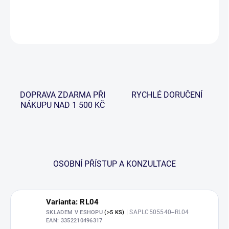
DETAILNÍ INFORMACE
ZEPTAT SE
HLÍDAT
DOPRAVA ZDARMA PŘI
RYCHLÉ DORUČENÍ
NÁKUPU NAD 1 500 KČ
OSOBNÍ PŘÍSTUP A KONZULTACE
Varianta: RL04
| SAPLC505540--RL04
SKLADEM V ESHOPU
(>5 KS)
EAN:
3352210496317