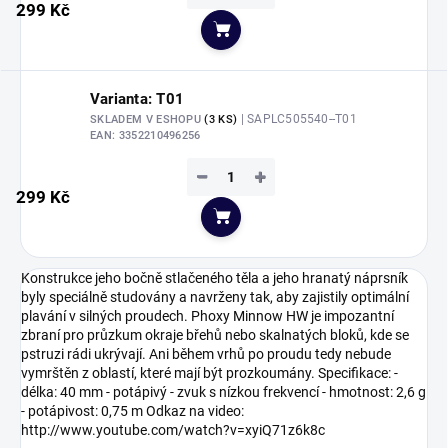
299 Kč
Do košíku
Varianta: T01
| SAPLC505540--T01
SKLADEM V ESHOPU
(3 KS)
EAN:
3352210496256
−
+
299 Kč
Do košíku
Konstrukce jeho bočně stlačeného těla a jeho hranatý náprsník
byly speciálně studovány a navrženy tak, aby zajistily optimální
plavání v silných proudech. Phoxy Minnow HW je impozantní
zbraní pro průzkum okraje břehů nebo skalnatých bloků, kde se
pstruzi rádi ukrývají. Ani během vrhů po proudu tedy nebude
vymrštěn z oblastí, které mají být prozkoumány. Specifikace: -
délka: 40 mm - potápivý - zvuk s nízkou frekvencí - hmotnost: 2,6 g
- potápivost: 0,75 m Odkaz na video:
http://www.youtube.com/watch?v=xyiQ71z6k8c