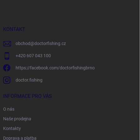
á
p
a
t
í
KONTAKT
obchod
@
doctorfishing.cz
+420 607 043 100
https://facebook.com/doctorfishingbrno
doctor.fishing
INFORMACE PRO VÁS
O nás
Naše prodejna
Kontakty
Doprava a platba