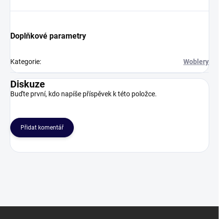
Doplňkové parametry
Kategorie
:
Woblery
Diskuze
Buďte první, kdo napíše příspěvek k této položce.
Přidat komentář
Z