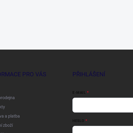
ORMACE PRO VÁS
PŘIHLÁŠENÍ
E-MAIL
prodejna
kty
a a platba
HESLO
í zboží