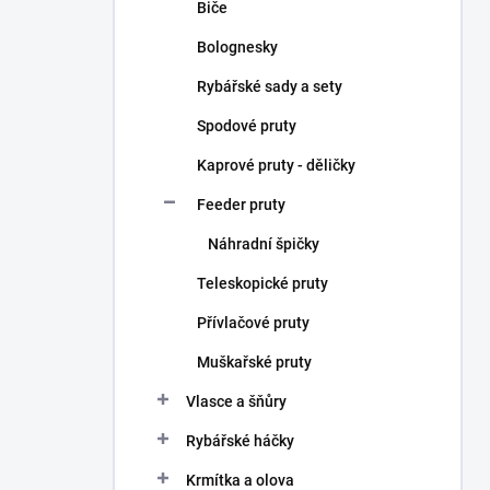
Biče
Bolognesky
Rybářské sady a sety
Spodové pruty
Kaprové pruty - děličky
Feeder pruty
Náhradní špičky
Teleskopické pruty
Přívlačové pruty
Muškařské pruty
Vlasce a šňůry
Rybářské háčky
Krmítka a olova