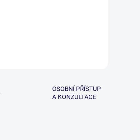
−
+
Přidat do košíku
tě ideální pro malé až střední dělené kroužky.
ILNÍ INFORMACE
ZEPTAT SE
HLÍDAT
OSOBNÍ PŘÍSTUP
A KONZULTACE