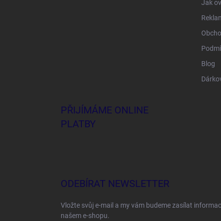
Jak ov
Rekla
Obcho
Podmí
Blog
Dárko
PŘIJÍMÁME ONLINE
PLATBY
ODEBÍRAT NEWSLETTER
Vložte svůj e-mail a my vám budeme zasílat informa
našem e-shopu.