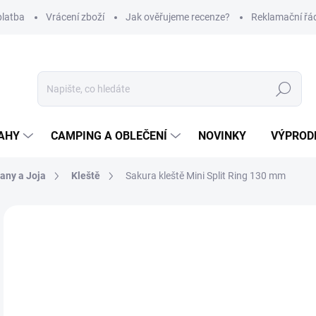
platba
Vrácení zboží
Jak ověřujeme recenze?
Reklamační řá
Hledat
AHY
CAMPING A OBLEČENÍ
NOVINKY
VÝPROD
eany a Joja
Kleště
Sakura kleště Mini Split Ring 130 mm
Neohodnoceno
Podrobnosti hodnocení
ZNAČKA
2
Měr
SK
cena