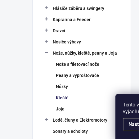
Hlásiče záběru a swingery
Kaprařina a Feeder
Dravci
Nosiče výbavy
Nože, nůžky, kleště, peany a Joja
Nože a filetovací nože
Peany a vyproštovače
Nůžky
Kleště
Tento 
Joja
vyjadřu
Lodě, čluny a Elektromotory
Nast
Sonary a echoloty