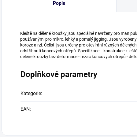
Popis
Kleště na dělené kroužky jsou speciálně navrženy pro manipul
používanými pro mikro, lehký a pomalý jigging. Jsou vyrobeny 
koroze a rzi. Čelisti jsou určeny pro otevírání různých dělených
odstřihnutí koncových otřepů. Specifikace: - konstrukce z leště
dělené kroužky bez deformace - řezač koncových otřepů - délk
Doplňkové parametry
Kategorie
:
EAN
: