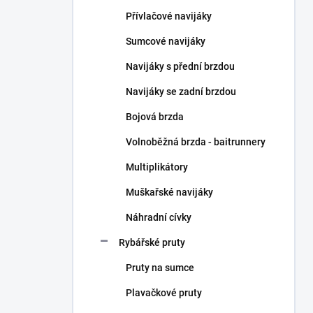
n
Přívlačové navijáky
í
p
Sumcové navijáky
a
n
Navijáky s přední brzdou
e
Navijáky se zadní brzdou
l
Bojová brzda
Volnoběžná brzda - baitrunnery
Multiplikátory
Muškařské navijáky
Náhradní cívky
Rybářské pruty
Pruty na sumce
Plavačkové pruty