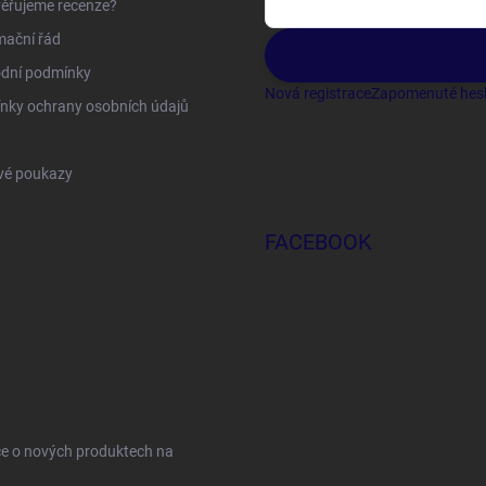
ěřujeme recenze?
mační řád
dní podmínky
Nová registrace
Zapomenuté hes
nky ochrany osobních údajů
vé poukazy
FACEBOOK
ce o nových produktech na