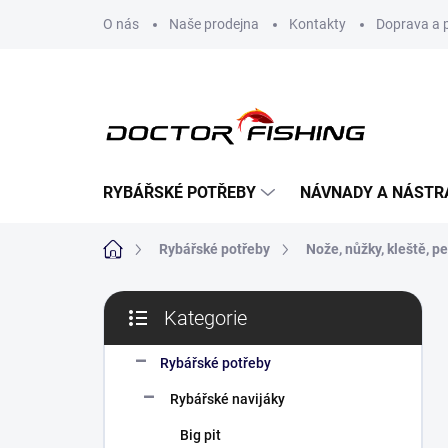
Přejít
O nás
Naše prodejna
Kontakty
Doprava a 
na
obsah
RYBÁŘSKÉ POTŘEBY
NÁVNADY A NÁSTR
Domů
Rybářské potřeby
Nože, nůžky, kleště, p
P
Kategorie
o
Přeskočit
s
kategorie
t
Rybářské potřeby
r
Rybářské navijáky
a
n
Big pit