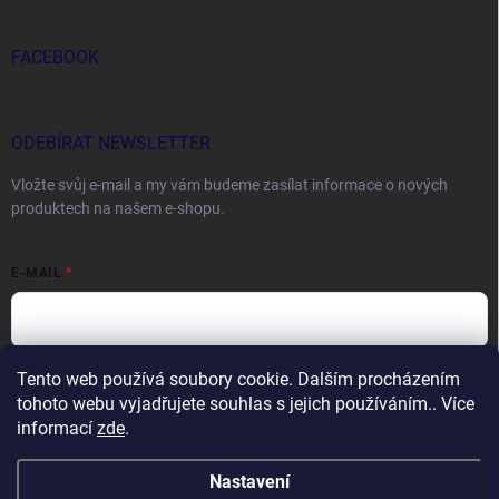
FACEBOOK
ODEBÍRAT NEWSLETTER
Vložte svůj e-mail a my vám budeme zasílat informace o nových
produktech na našem e-shopu.
E-MAIL
Tento web používá soubory cookie. Dalším procházením
Vložením e-mailu souhlasíte s
podmínkami ochrany osobních údajů
tohoto webu vyjadřujete souhlas s jejich používáním.. Více
Přihlásit se
informací
zde
.
Nastavení