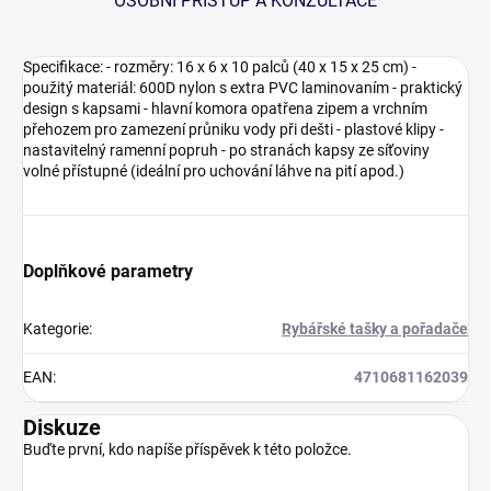
OSOBNÍ PŘÍSTUP A KONZULTACE
Specifikace: - rozměry: 16 x 6 x 10 palců (40 x 15 x 25 cm) -
použitý materiál: 600D nylon s extra PVC laminovaním - praktický
design s kapsami - hlavní komora opatřena zipem a vrchním
přehozem pro zamezení průniku vody při dešti - plastové klipy -
nastavitelný ramenní popruh - po stranách kapsy ze síťoviny
volné přístupné (ideální pro uchování láhve na pití apod.)
Doplňkové parametry
Kategorie
:
Rybářské tašky a pořadače
EAN
:
4710681162039
Diskuze
Buďte první, kdo napíše příspěvek k této položce.