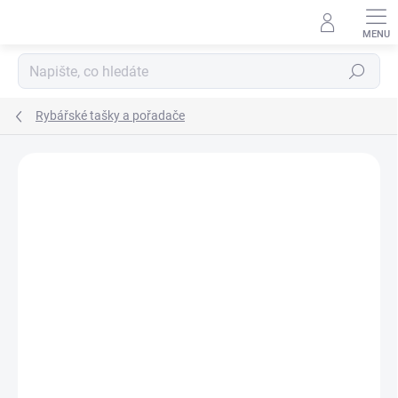
Přejít
na
obsah
Hledat
Rybářské tašky a pořadače
Neohodnoceno
Podrobnosti hodnocení
ZNAČKA:
SNOWBEE