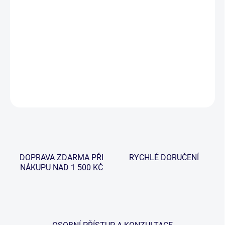
−
+
Přidat do košíku
Klasická pstruhová taška s velkým prostorem, která je opatřena
zipem a ramenním popruhem pro snadné a komfortní přenášení.
DETAILNÍ INFORMACE
ZEPTAT SE
HLÍDAT
DOPRAVA ZDARMA PŘI
RYCHLÉ DORUČENÍ
NÁKUPU NAD 1 500 KČ