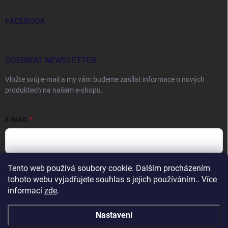
FACEBOOK
ODEBÍRAT NEWSLETTER
Vložte svůj e-mail a my vám budeme zasílat informace o nových
produktech na našem e-shopu.
E-MAIL
Tento web používá soubory cookie. Dalším procházením
Vložením e-mailu souhlasíte s
podmínkami ochrany osobních údajů
tohoto webu vyjadřujete souhlas s jejich používáním.. Více
Přihlásit se
informací
zde
.
Nastavení