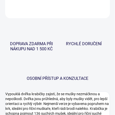
ZEPTAT SE
HLÍDAT
DOPRAVA ZDARMA PŘI
RYCHLÉ DORUČENÍ
NÁKUPU NAD 1 500 KČ
OSOBNÍ PŘÍSTUP A KONZULTACE
Vypouklá dvířka krabičky zajistí, že se mušky nezmáčknou a
nepoškodí. Dvířka jsou průhledná, aby byly mušky vidět, pro lepší
orientaci a rychlý výběr. Nejmenší verze je vybavena popruhem na
krk, ideální pro říční muškaře, kteří rádi brodí nalehko. Krabička je
schopna pojmout 136 suchých mušek, ideální pro říční suché