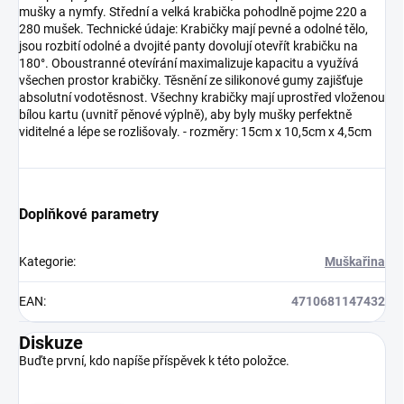
mušky a nymfy. Střední a velká krabička pohodlně pojme 220 a
280 mušek. Technické údaje: Krabičky mají pevné a odolné tělo,
jsou rozbití odolné a dvojité panty dovolují otevřít krabičku na
180°. Oboustranné otevírání maximalizuje kapacitu a využívá
všechen prostor krabičky. Těsnění ze silikonové gumy zajišťuje
absolutní vodotěsnost. Všechny krabičky mají uprostřed vloženou
bílou kartu (uvnitř pěnové výplně), aby byly mušky perfektně
viditelné a lépe se rozlišovaly. - rozměry: 15cm x 10,5cm x 4,5cm
Doplňkové parametry
Kategorie
:
Muškařina
EAN
:
4710681147432
Diskuze
Buďte první, kdo napíše příspěvek k této položce.