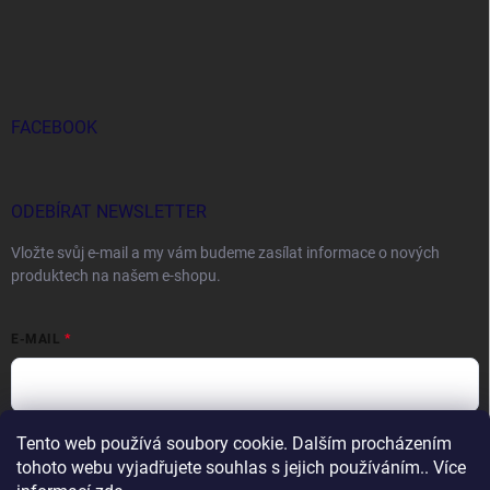
FACEBOOK
ODEBÍRAT NEWSLETTER
Vložte svůj e-mail a my vám budeme zasílat informace o nových
produktech na našem e-shopu.
E-MAIL
Tento web používá soubory cookie. Dalším procházením
Vložením e-mailu souhlasíte s
podmínkami ochrany osobních údajů
tohoto webu vyjadřujete souhlas s jejich používáním.. Více
Přihlásit se