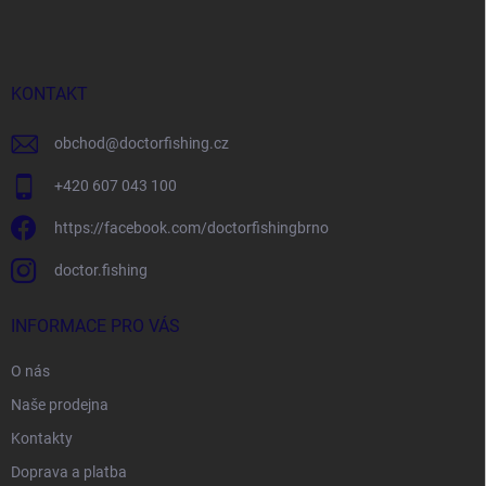
p
a
t
í
KONTAKT
obchod
@
doctorfishing.cz
+420 607 043 100
https://facebook.com/doctorfishingbrno
doctor.fishing
INFORMACE PRO VÁS
O nás
Naše prodejna
Kontakty
Doprava a platba