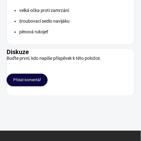
velká očka proti zamrzání
šroubovací sedlo navijáku
pěnová rukojeť
Diskuze
Buďte první, kdo napíše příspěvek k této položce.
Přidat komentář
Z
á