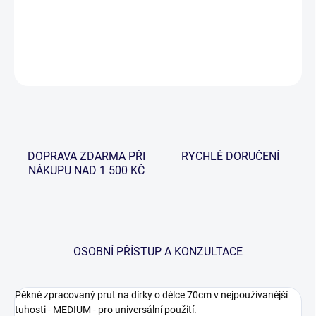
pěnová rukojeť
DETAILNÍ INFORMACE
ZEPTAT SE
HLÍDAT
DOPRAVA ZDARMA PŘI
RYCHLÉ DORUČENÍ
NÁKUPU NAD 1 500 KČ
OSOBNÍ PŘÍSTUP A KONZULTACE
Pěkně zpracovaný prut na dírky o délce 70cm v nejpoužívanější
tuhosti - MEDIUM - pro universální použití.