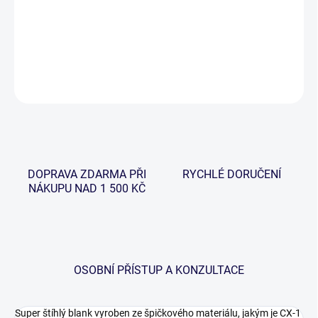
propracované do detailu, které se podařilo zrealizovat, a
především sází na kvalitu, přičemž cena je více než příjemná.
DETAILNÍ INFORMACE
ZEPTAT SE
HLÍDAT
DOPRAVA ZDARMA PŘI
RYCHLÉ DORUČENÍ
NÁKUPU NAD 1 500 KČ
OSOBNÍ PŘÍSTUP A KONZULTACE
Super štíhlý blank vyroben ze špičkového materiálu, jakým je CX-1