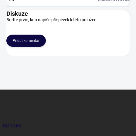
Diskuze
Buďte první, kdo napíše příspěvek k této položce.
Přidat komentář
Z
á
p
a
t
í
KONTAKT