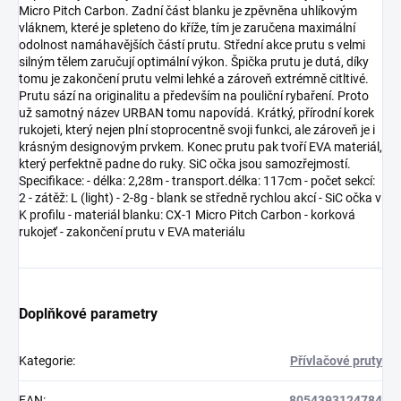
Micro Pitch Carbon. Zadní část blanku je zpěvněna uhlíkovým
vláknem, které je spleteno do kříže, tím je zaručena maximální
odolnost namáhavějších částí prutu. Střední akce prutu s velmi
silným tělem zaručují optimální výkon. Špička prutu je dutá, díky
tomu je zakončení prutu velmi lehké a zároveň extrémně citltivé.
Prutu sází na originalitu a především na pouliční rybaření. Proto
už samotný název URBAN tomu napovídá. Krátký, přírodní korek
rukojeti, který nejen plní stoprocentně svoji funkci, ale zároveň je i
krásným designovým prvkem. Konec prutu pak tvoří EVA materiál,
který perfektně padne do ruky. SiC očka jsou samozřejmostí.
Specifikace: - délka: 2,28m - transport.délka: 117cm - počet sekcí:
2 - zátěž: L (light) - 2-8g - blank se středně rychlou akcí - SiC očka v
K profilu - materiál blanku: CX-1 Micro Pitch Carbon - korková
rukojeť - zakončení prutu v EVA materiálu
Doplňkové parametry
Kategorie
:
Přívlačové pruty
EAN
:
8054393124784