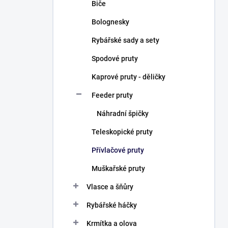
Biče
Bolognesky
Rybářské sady a sety
Spodové pruty
Kaprové pruty - děličky
Feeder pruty
Náhradní špičky
Teleskopické pruty
Přívlačové pruty
Muškařské pruty
Vlasce a šňůry
Rybářské háčky
Krmítka a olova