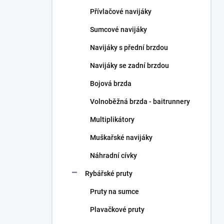
n
Přívlačové navijáky
í
p
Sumcové navijáky
a
n
Navijáky s přední brzdou
e
Navijáky se zadní brzdou
l
Bojová brzda
Volnoběžná brzda - baitrunnery
Multiplikátory
Muškařské navijáky
Náhradní cívky
Rybářské pruty
Pruty na sumce
Plavačkové pruty