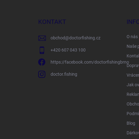
á
p
a
KONTAKT
INF
t
í
O nás
obchod
@
doctorfishing.cz
Naše 
+420 607 043 100
Konta
https://facebook.com/doctorfishingbrno
Doprav
doctor.fishing
Vrácen
Jak ov
Rekla
Obcho
Podmí
Blog
Dárko