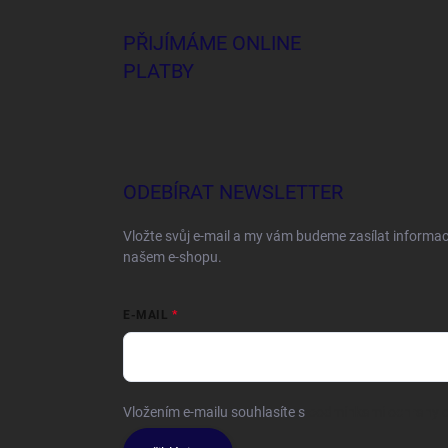
PŘIJÍMÁME ONLINE
PLATBY
ODEBÍRAT NEWSLETTER
Vložte svůj e-mail a my vám budeme zasílat informa
našem e-shopu.
E-MAIL
Vložením e-mailu souhlasíte s
podmínkami ochrany o