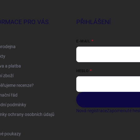
ORMACE PRO VÁS
PŘIHLÁŠENÍ
E-MAIL
prodejna
kty
a a platba
HESLO
í zboží
ěřujeme recenze?
mační řád
dní podmínky
Nová registrace
Zapomenuté hes
nky ochrany osobních údajů
vé poukazy