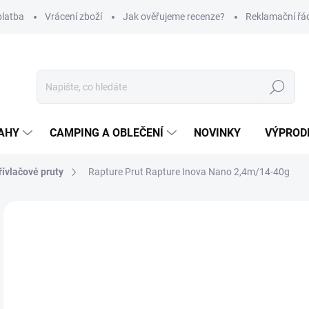
platba
Vrácení zboží
Jak ověřujeme recenze?
Reklamační řá
Hledat
AHY
CAMPING A OBLEČENÍ
NOVINKY
VÝPROD
řívlačové pruty
Rapture Prut Rapture Inova Nano 2,4m/14-40g
Neohodnoceno
Podrobnosti hodnocení
ZNAČKA
2 
Měr
SK
cena