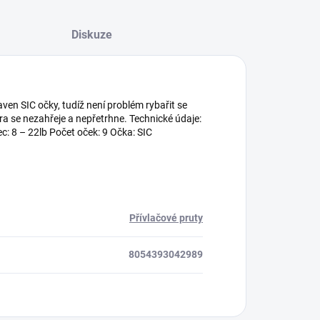
Diskuze
aven SIC očky, tudíž není problém rybařit se
ůra se nezahřeje a nepřetrhne. Technické údaje:
c: 8 – 22lb Počet oček: 9 Očka: SIC
Přívlačové pruty
8054393042989