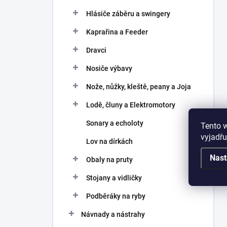
Hlásiče záběru a swingery
Kaprařina a Feeder
Dravci
Nosiče výbavy
Nože, nůžky, kleště, peany a Joja
Lodě, čluny a Elektromotory
Sonary a echoloty
Tento 
vyjadřu
Lov na dírkách
Nast
Obaly na pruty
Stojany a vidličky
Podběráky na ryby
Návnady a nástrahy