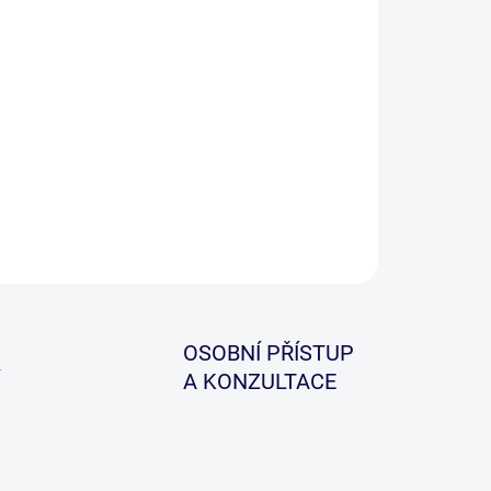
−
+
Přidat do košíku
kající prut do sladké i slané vody. Tyto pruty jsou
le vyvážené, vyrobené ze speciálního materiálu
o Carbon, jsou extrémně lehké, výkonné a odolné.
ILNÍ INFORMACE
ZEPTAT SE
HLÍDAT
OSOBNÍ PŘÍSTUP
A KONZULTACE