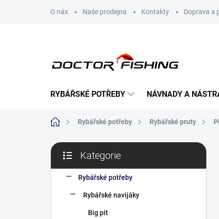
Přejít
O nás
Naše prodejna
Kontakty
Doprava a 
na
obsah
RYBÁŘSKÉ POTŘEBY
NÁVNADY A NÁSTR
Domů
Rybářské potřeby
Rybářské pruty
P
P
Kategorie
o
Přeskočit
s
kategorie
t
Rybářské potřeby
r
Rybářské navijáky
a
n
Big pit