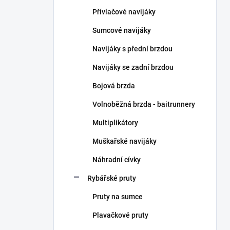
n
Přívlačové navijáky
í
p
Sumcové navijáky
a
n
Navijáky s přední brzdou
e
Navijáky se zadní brzdou
l
Bojová brzda
Volnoběžná brzda - baitrunnery
Multiplikátory
Muškařské navijáky
Náhradní cívky
Rybářské pruty
Pruty na sumce
Plavačkové pruty