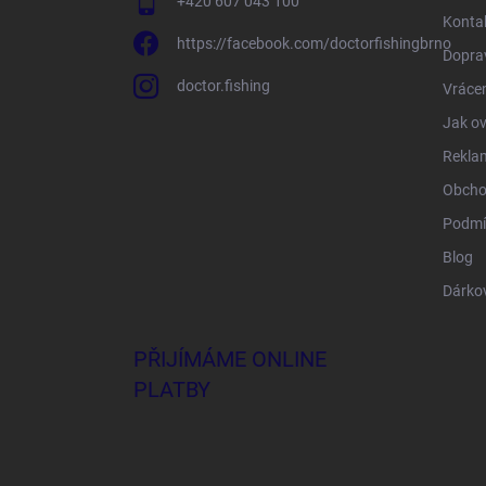
+420 607 043 100
Konta
https://facebook.com/doctorfishingbrno
Doprav
doctor.fishing
Vrácen
Jak ov
Rekla
Obcho
Podmí
Blog
Dárko
PŘIJÍMÁME ONLINE
PLATBY