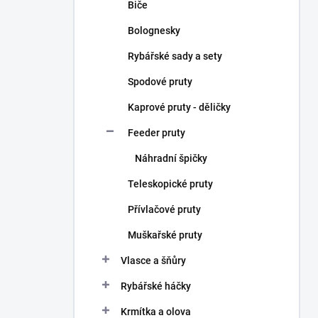
Biče
Bolognesky
Rybářské sady a sety
Spodové pruty
Kaprové pruty - děličky
Feeder pruty
Náhradní špičky
Teleskopické pruty
Přívlačové pruty
Muškařské pruty
Vlasce a šňůry
Rybářské háčky
Krmítka a olova