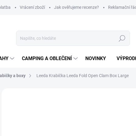
platba
Vrácení zboží
Jak ověřujeme recenze?
Reklamační řá
Hledat
AHY
CAMPING A OBLEČENÍ
NOVINKY
VÝPROD
abičky a boxy
Leeda Krabička Leeda Fold Open Clam Box Large
Neohodnoceno
Podrobnosti hodnocení
ZNAČKA
1
Měr
SK
cena