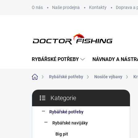
Přejít
O nás
Naše prodejna
Kontakty
Doprava a 
na
obsah
RYBÁŘSKÉ POTŘEBY
NÁVNADY A NÁSTR
Domů
Rybářské potřeby
Nosiče výbavy
Kr
P
Kategorie
o
Přeskočit
s
kategorie
t
Rybářské potřeby
r
Rybářské navijáky
a
n
Big pit