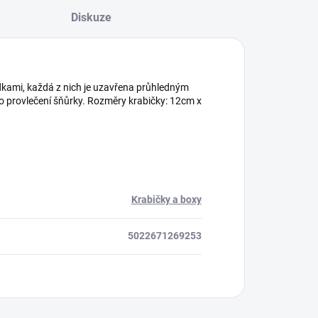
Diskuze
rádkami, každá z nich je uzavřena průhledným
 provlečení šňůrky. Rozměry krabičky: 12cm x
Krabičky a boxy
5022671269253