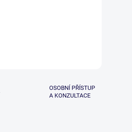
−
+
Přidat do košíku
ká plastová oboustranná krabička ideální pro
chny rybáře.
ILNÍ INFORMACE
ZEPTAT SE
HLÍDAT
OSOBNÍ PŘÍSTUP
A KONZULTACE