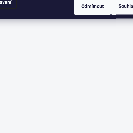
avení
Odmítnout
Souhl