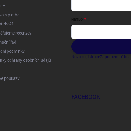
kty
a a platba
HESLO
í zboží
ěřujeme recenze?
mační řád
dní podmínky
Nová registrace
Zapomenuté hes
nky ochrany osobních údajů
vé poukazy
FACEBOOK