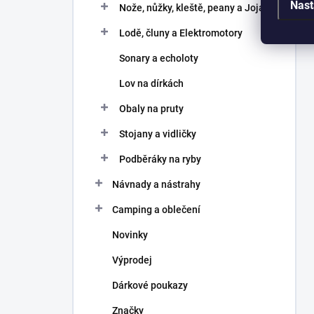
Nast
Nože, nůžky, kleště, peany a Joja
Lodě, čluny a Elektromotory
Sonary a echoloty
Lov na dírkách
Obaly na pruty
Stojany a vidličky
Podběráky na ryby
Návnady a nástrahy
Camping a oblečení
Novinky
Výprodej
Dárkové poukazy
Značky