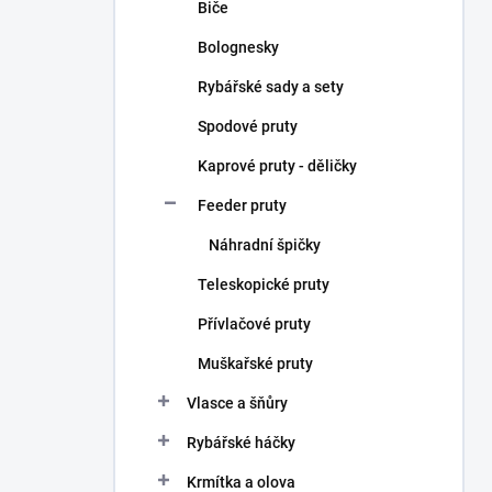
Biče
Bolognesky
Rybářské sady a sety
Spodové pruty
Kaprové pruty - děličky
Feeder pruty
Náhradní špičky
Teleskopické pruty
Přívlačové pruty
Muškařské pruty
Vlasce a šňůry
Rybářské háčky
Krmítka a olova