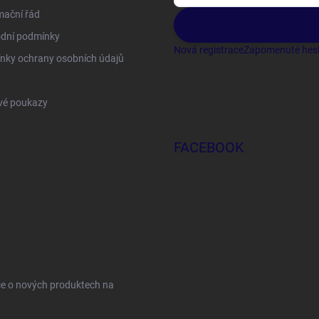
mační řád
dní podmínky
Nová registrace
Zapomenuté hes
nky ochrany osobních údajů
vé poukazy
FACEBOOK
ce o nových produktech na