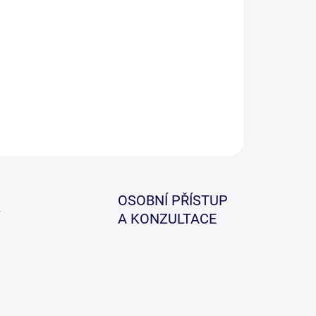
−
+
Přidat do košíku
telné slídové dveře pro vaše Tactical Brolly.
ZEPTAT SE
HLÍDAT
OSOBNÍ PŘÍSTUP
A KONZULTACE