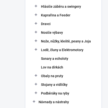
Hlásiče záběru a swingery
Kaprařina a Feeder
Dravci
Nosiče výbavy
Nože, nůžky, kleště, peany a Joja
Lodě, čluny a Elektromotory
Sonary a echoloty
Lov na dírkách
Obaly na pruty
Stojany a vidličky
Podběráky na ryby
Návnady a nástrahy