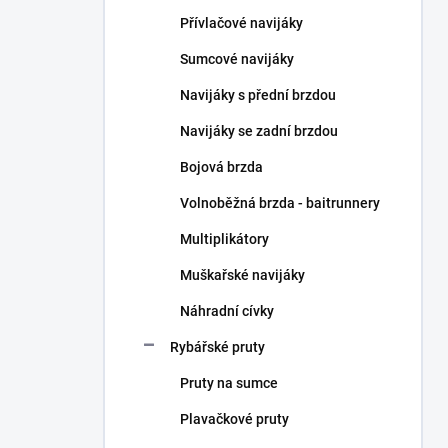
n
Přívlačové navijáky
í
p
Sumcové navijáky
a
n
Navijáky s přední brzdou
e
Navijáky se zadní brzdou
l
Bojová brzda
Volnoběžná brzda - baitrunnery
Multiplikátory
Muškařské navijáky
Náhradní cívky
Rybářské pruty
Pruty na sumce
Plavačkové pruty