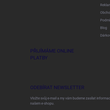
Rekla
Obcho
Podmí
Blog
Dárko
PŘIJÍMÁME ONLINE
PLATBY
ODEBÍRAT NEWSLETTER
Vložte svůj e-mail a my vám budeme zasílat informa
našem e-shopu.