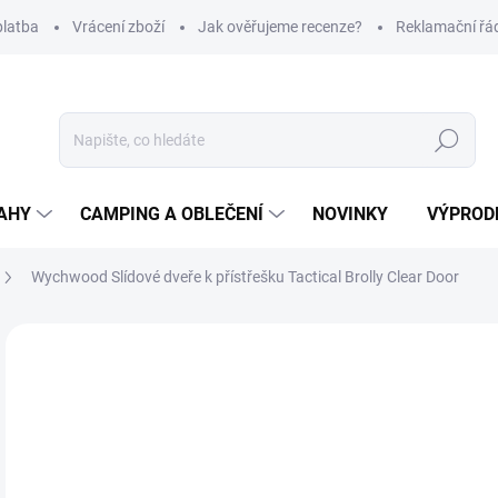
platba
Vrácení zboží
Jak ověřujeme recenze?
Reklamační řá
Hledat
AHY
CAMPING A OBLEČENÍ
NOVINKY
VÝPROD
Wychwood Slídové dveře k přístřešku Tactical Brolly Clear Door
Neohodnoceno
Podrobnosti hodnocení
ZNAČKA
6
Měr
SK
cena