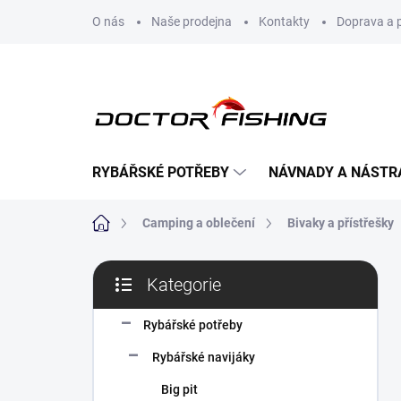
Přejít
O nás
Naše prodejna
Kontakty
Doprava a 
na
obsah
RYBÁŘSKÉ POTŘEBY
NÁVNADY A NÁSTR
Domů
Camping a oblečení
Bivaky a přístřešky
P
Kategorie
o
Přeskočit
s
kategorie
t
Rybářské potřeby
r
Rybářské navijáky
a
n
Big pit