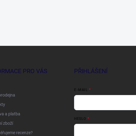
ORMACE PRO VÁS
PŘIHLÁŠENÍ
E-MAIL
prodejna
kty
a a platba
HESLO
í zboží
ěřujeme recenze?