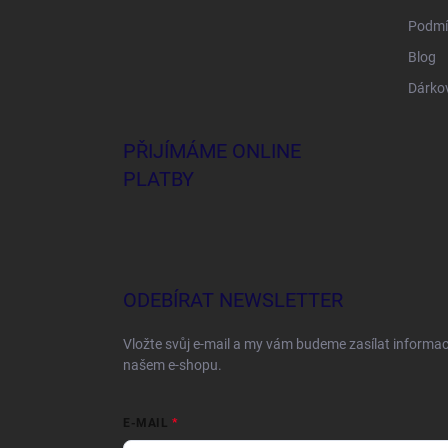
Podmí
Blog
Dárko
PŘIJÍMÁME ONLINE
PLATBY
ODEBÍRAT NEWSLETTER
Vložte svůj e-mail a my vám budeme zasílat informa
našem e-shopu.
E-MAIL