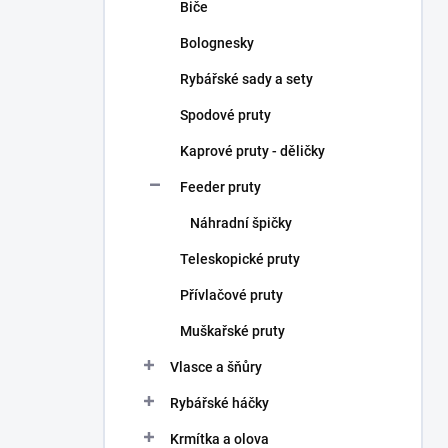
Biče
Bolognesky
Rybářské sady a sety
Spodové pruty
Kaprové pruty - děličky
Feeder pruty
Náhradní špičky
Teleskopické pruty
Přívlačové pruty
Muškařské pruty
Vlasce a šňůry
Rybářské háčky
Krmítka a olova