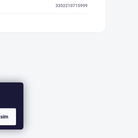
3352210715999
asím