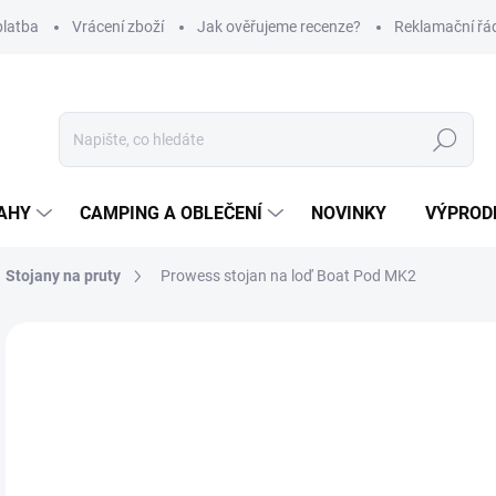
platba
Vrácení zboží
Jak ověřujeme recenze?
Reklamační řá
Hledat
AHY
CAMPING A OBLEČENÍ
NOVINKY
VÝPROD
Stojany na pruty
Prowess stojan na loď Boat Pod MK2
Neohodnoceno
Podrobnosti hodnocení
ZNAČKA
2 
Měr
SK
cena