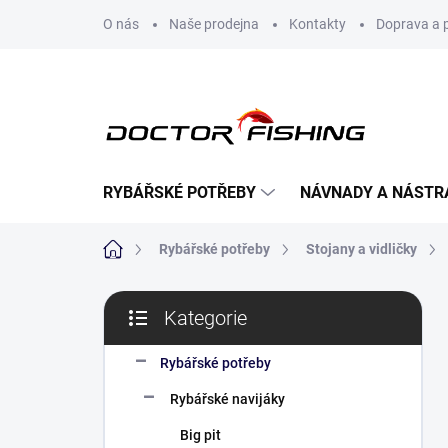
Přejít
O nás
Naše prodejna
Kontakty
Doprava a 
na
obsah
RYBÁŘSKÉ POTŘEBY
NÁVNADY A NÁSTR
Domů
Rybářské potřeby
Stojany a vidličky
P
Kategorie
o
Přeskočit
s
kategorie
t
Rybářské potřeby
r
Rybářské navijáky
a
n
Big pit