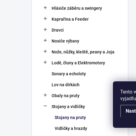
Hlásiče záběru a swingery
Kaprařina a Feeder
Dravci
Nosiče výbavy
Nože, nůžky, kleště, peany a Joja
Lodě, čluny a Elektromotory
Sonary a echoloty
Lov na dírkách
Tento 
Obaly na pruty
vyjadřu
Stojany a vidličky
Nast
Stojany na pruty
Vidličky a hrazdy