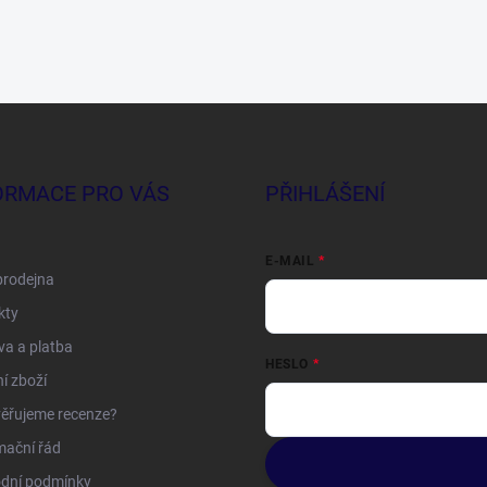
ORMACE PRO VÁS
PŘIHLÁŠENÍ
E-MAIL
prodejna
kty
a a platba
HESLO
í zboží
ěřujeme recenze?
mační řád
dní podmínky