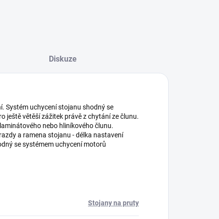
Diskuze
ení. Systém uchycení stojanu shodný se
ještě větěší zážitek právě z chytání ze člunu.
olaminátového nebo hliníkového člunu.
hrazdy a ramena stojanu - délka nastavení
shodný se systémem uchycení motorů
Stojany na pruty