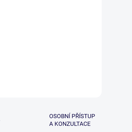
−
+
Přidat do košíku
an Rod Pod MK2 na tři pruty k ukotvení na loď nebo
ton.
ILNÍ INFORMACE
ZEPTAT SE
HLÍDAT
OSOBNÍ PŘÍSTUP
A KONZULTACE