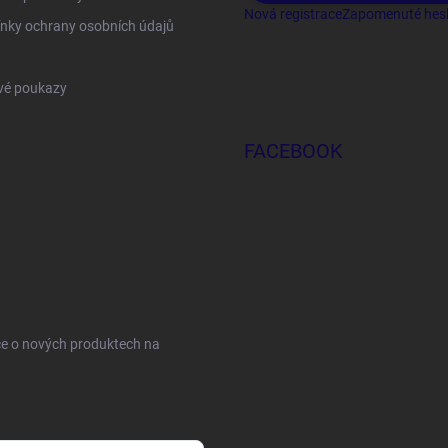
Nová registrace
Zapomenuté hes
nky ochrany osobních údajů
vé poukazy
FACEBOOK
ce o nových produktech na