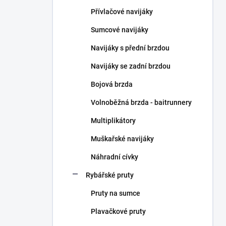
n
Přívlačové navijáky
í
p
Sumcové navijáky
a
n
Navijáky s přední brzdou
e
Navijáky se zadní brzdou
l
Bojová brzda
Volnoběžná brzda - baitrunnery
Multiplikátory
Muškařské navijáky
Náhradní cívky
Rybářské pruty
Pruty na sumce
Plavačkové pruty