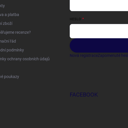
kty
a a platba
HESLO
í zboží
ěřujeme recenze?
mační řád
dní podmínky
Nová registrace
Zapomenuté hes
nky ochrany osobních údajů
vé poukazy
FACEBOOK