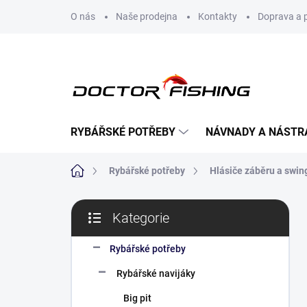
Přejít
O nás
Naše prodejna
Kontakty
Doprava a 
na
obsah
RYBÁŘSKÉ POTŘEBY
NÁVNADY A NÁSTR
Domů
Rybářské potřeby
Hlásiče záběru a swin
P
Kategorie
o
Přeskočit
s
kategorie
t
Rybářské potřeby
r
Rybářské navijáky
a
n
Big pit