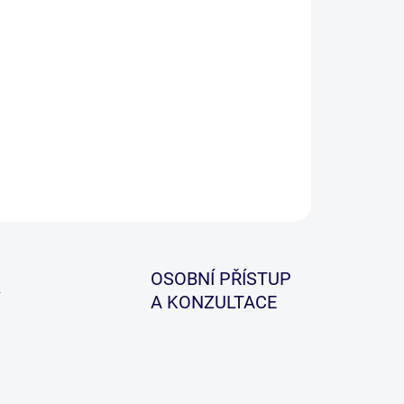
a hlásičů PROWESS INSEDIA 3+1 je univerzálním
ním pro všechny kapraře, kteří očekávají
ehlivost a funkčnost. Pro bezpečnost přepravy je
 sada uchována v pevném pozdře, které také plní
kci praktického umístění do všech přepravních
k.
ILNÍ INFORMACE
ZEPTAT SE
HLÍDAT
OSOBNÍ PŘÍSTUP
A KONZULTACE