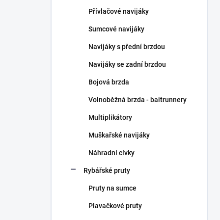
n
Přívlačové navijáky
í
p
Sumcové navijáky
a
n
Navijáky s přední brzdou
e
Navijáky se zadní brzdou
l
Bojová brzda
Volnoběžná brzda - baitrunnery
Multiplikátory
Muškařské navijáky
Náhradní cívky
Rybářské pruty
Pruty na sumce
Plavačkové pruty