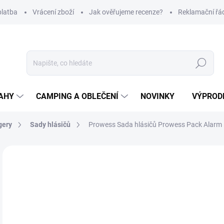
platba
Vrácení zboží
Jak ověřujeme recenze?
Reklamační řá
Hledat
AHY
CAMPING A OBLEČENÍ
NOVINKY
VÝPROD
gery
Sady hlásičů
Prowess Sada hlásičů Prowess Pack Alarm 
Neohodnoceno
Podrobnosti hodnocení
ZNAČKA
2 
Měr
NA
cena