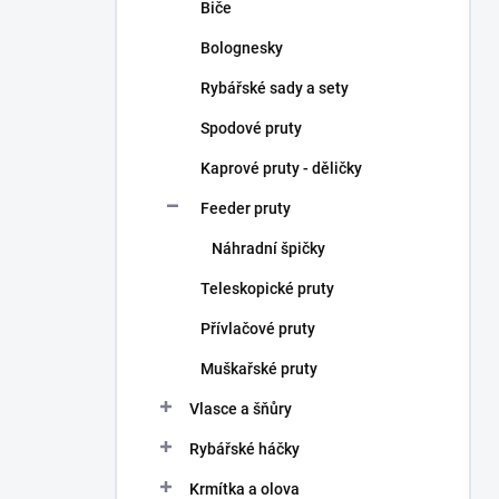
Biče
Bolognesky
Rybářské sady a sety
Spodové pruty
Kaprové pruty - děličky
Feeder pruty
Náhradní špičky
Teleskopické pruty
Přívlačové pruty
Muškařské pruty
Vlasce a šňůry
Rybářské háčky
Krmítka a olova