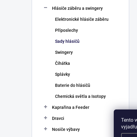
Hlásiče záběru a swingery
Elektronické hlásiče záběru
Příposlechy
Sady hlásičů
Swingery
Číhátka
Splávky
Baterie do hlásičů
Chemická světla a Isotopy
Kaprařina a Feeder
Dravci
Tento 
vyjadřu
Nosiče výbavy