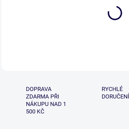
Sad
řeše
spol
pak
fun
taše
DETA
DOPRAVA
RYCHLÉ
ZDARMA PŘI
DORUČENÍ
NÁKUPU NAD 1
500 KČ