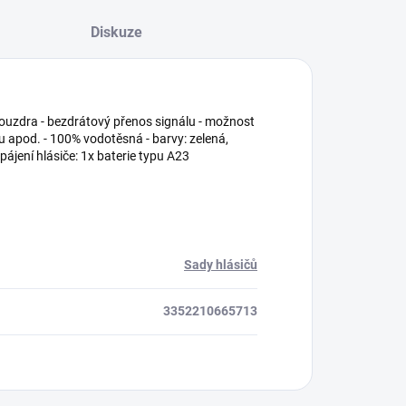
Diskuze
pouzdra - bezdrátový přenos signálu - možnost
ěru apod. - 100% vodotěsná - barvy: zelená,
pájení hlásiče: 1x baterie typu A23
Sady hlásičů
3352210665713