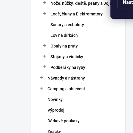
Nast
Nože, nůžky, kleště, peany a Joja
Lodě, čluny a Elektromotory
Sonary a echoloty
Lov na dírkách
Obaly na pruty
Stojany a vidličky
Podběráky na ryby
Návnady a nástrahy
Camping a oblečení
Novinky
Výprodej
Dárkové poukazy
Značky