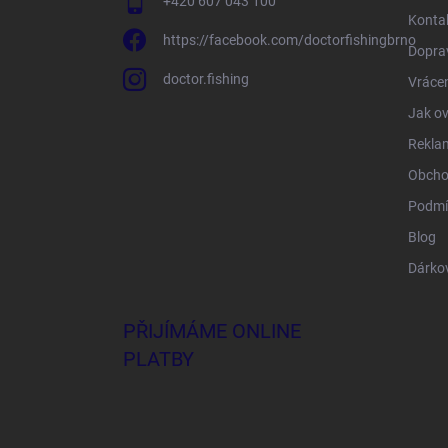
+420 607 043 100
Konta
https://facebook.com/doctorfishingbrno
Doprav
doctor.fishing
Vrácen
Jak ov
Rekla
Obcho
Podmí
Blog
Dárko
PŘIJÍMÁME ONLINE
PLATBY