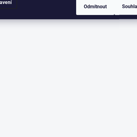
avení
Odmítnout
Souhl