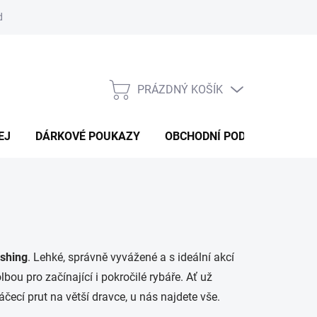
d
Obchodní podmínky
Podmínky ochrany osobních údajů
Bl
PRÁZDNÝ KOŠÍK
NÁKUPNÍ
KOŠÍK
EJ
DÁRKOVÉ POUKAZY
OBCHODNÍ PODMÍNKY
K
ishing
. Lehké, správně vyvážené a s ideální akcí
bou pro začínající i pokročilé rybáře. Ať už
čecí prut na větší dravce, u nás najdete vše.