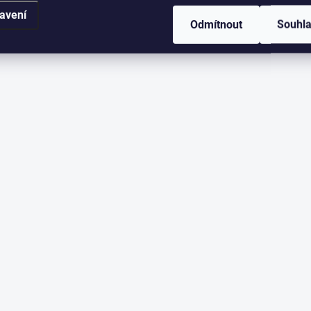
avení
Odmítnout
Souhl