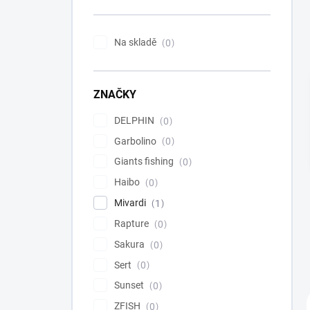
n
í
p
Na skladě
0
a
n
e
ZNAČKY
l
DELPHIN
0
Garbolino
0
Giants fishing
0
Haibo
0
Mivardi
1
Rapture
0
Sakura
0
Sert
0
Sunset
0
ZFISH
0