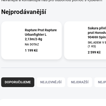
Nejprodávanější
Sakura přív
Rapture Prut Rapture
prut Horosh
Urbanfighter L
904HH Spin
2,13m/2-8g
2,74m/14-6
SKLADEM V 
NA DOTAZ
(1 KS)
1 199 Kč
2 599 Kč
Ř
a
DOPORUČUJEME
NEJLEVNĚJŠÍ
NEJDRAŽŠÍ
NEJP
z
e
n
í
V