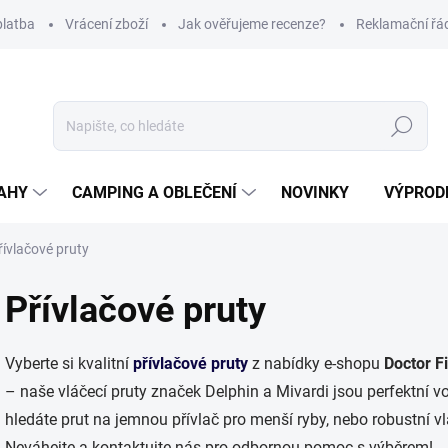
platba
Vrácení zboží
Jak ověřujeme recenze?
Reklamační řá
Hledat
AHY
CAMPING A OBLEČENÍ
NOVINKY
VÝPROD
řívlačové pruty
Přívlačové pruty
Vyberte si kvalitní
přívlačové pruty
z nabídky e-shopu
Doctor F
– naše vláčecí pruty značek Delphin a Mivardi jsou perfektní vol
hledáte prut na jemnou přívlač pro menší ryby, nebo robustní vlá
Neváhejte a kontaktujte nás pro odbornou pomoc s výběrem!