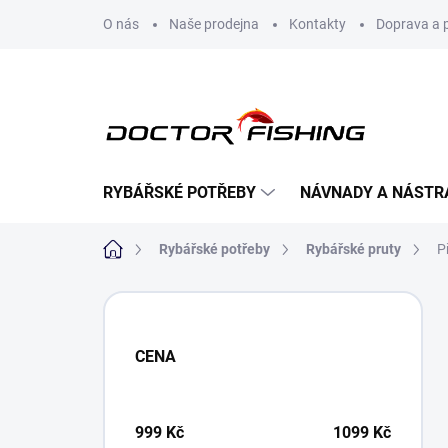
Přejít
O nás
Naše prodejna
Kontakty
Doprava a 
na
obsah
RYBÁŘSKÉ POTŘEBY
NÁVNADY A NÁSTR
Domů
Rybářské potřeby
Rybářské pruty
P
P
o
s
CENA
t
r
a
n
999
Kč
1099
Kč