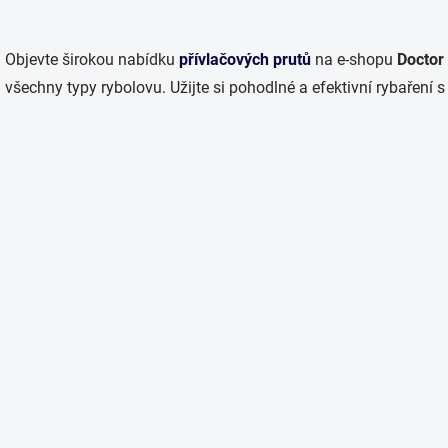
O
v
Objevte širokou nabídku
přívlačových prutů
na e-shopu
Doctor
l
á
všechny typy rybolovu. Užijte si pohodlné a efektivní rybaření 
d
a
c
í
p
r
v
k
y
v
ý
p
i
s
u