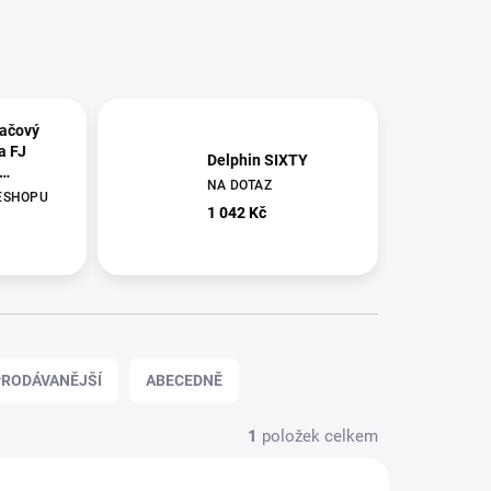
lačový
a FJ
Delphin SIXTY
NA DOTAZ
0g
ESHOPU
1 042 Kč
RODÁVANĚJŠÍ
ABECEDNĚ
1
položek celkem