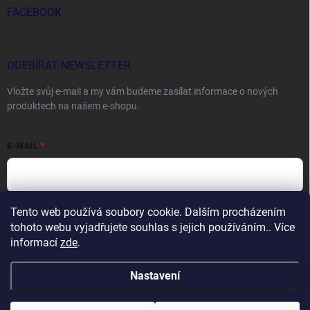
FACEBOOK
ODEBÍRAT NEWSLETTER
Vložte svůj e-mail a my vám budeme zasílat informace o nových
produktech na našem e-shopu.
E-MAIL
Tento web používá soubory cookie. Dalším procházením
Vložením e-mailu souhlasíte s
podmínkami ochrany osobních údajů
tohoto webu vyjadřujete souhlas s jejich používáním.. Více
Přihlásit se
informací
zde
.
Nastavení
Copyright 2026
DOCTORFISHING.CZ
. Všechna práva vyhrazena.