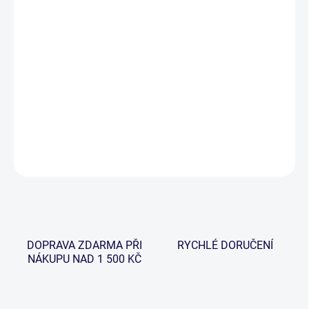
−
+
Přidat do košíku
Praktická krabička, která byla vyvinuta pro ukládání všech
potřebných doplňků a nářadí, včetně bižuterie pro okamžité
použití. Vyrobena z pevného, odolného a lehkého plastu. Je
vytvarována a díky magnetickým klipům má jednoduchý přístup.
DETAILNÍ INFORMACE
ZEPTAT SE
HLÍDAT
DOPRAVA ZDARMA PŘI
RYCHLÉ DORUČENÍ
NÁKUPU NAD 1 500 KČ