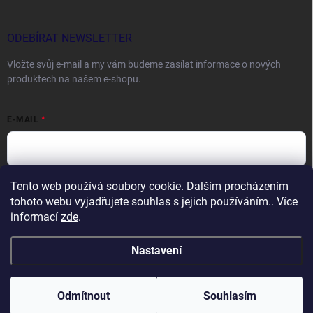
ODEBÍRAT NEWSLETTER
Vložte svůj e-mail a my vám budeme zasílat informace o nových
produktech na našem e-shopu.
E-MAIL
Tento web používá soubory cookie. Dalším procházením
Vložením e-mailu souhlasíte s
podmínkami ochrany osobních údajů
tohoto webu vyjadřujete souhlas s jejich používáním.. Více
Přihlásit se
informací
zde
.
Nastavení
Copyright 2026
DOCTORFISHING.CZ
. Všechna práva vyhrazena.
Odmítnout
Souhlasím
Vytvořil Shoptet