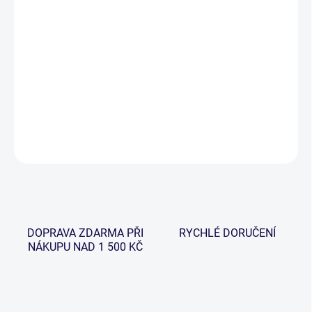
−
+
Přidat do košíku
Teleskopické zavrtávací tyče z kvalitního eloxovaného hliníku a s
rychlo upínacím systémem jsou skvělým pomocníkem pro
jakoukoliv expedici.
DETAILNÍ INFORMACE
ZEPTAT SE
HLÍDAT
DOPRAVA ZDARMA PŘI
RYCHLÉ DORUČENÍ
NÁKUPU NAD 1 500 KČ