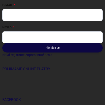
E-MAIL
HESLO
Přihlásit se
Nová registrace
Zapomenuté heslo
PŘIJÍMÁME ONLINE PLATBY
FACEBOOK