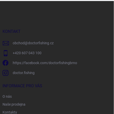
Z
á
p
a
t
í
KONTAKT
obchod
@
doctorfishing.cz
+420 607 043 100
https://facebook.com/doctorfishingbrno
doctor.fishing
INFORMACE PRO VÁS
O nás
Naše prodejna
Kontakty