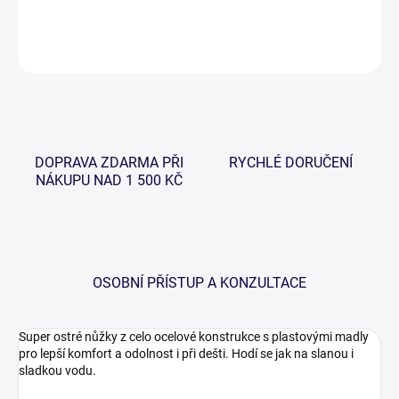
DETAILNÍ INFORMACE
ZEPTAT SE
HLÍDAT
DOPRAVA ZDARMA PŘI
RYCHLÉ DORUČENÍ
NÁKUPU NAD 1 500 KČ
OSOBNÍ PŘÍSTUP A KONZULTACE
Super ostré nůžky z celo ocelové konstrukce s plastovými madly
pro lepší komfort a odolnost i při dešti. Hodí se jak na slanou i
sladkou vodu.