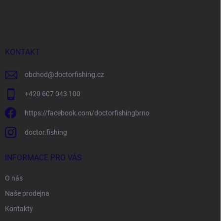
á
p
a
t
í
KONTAKT
obchod
@
doctorfishing.cz
+420 607 043 100
https://facebook.com/doctorfishingbrno
doctor.fishing
INFORMACE PRO VÁS
O nás
Naše prodejna
Kontakty