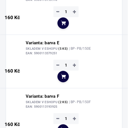
−
+
160 Kč
Do košíku
Varianta: barva E
| BP- PB/150E
SKLADEM V ESHOPU
(5 KS)
EAN:
5900113379251
−
+
160 Kč
Do košíku
Varianta: barva F
| BP- PB/150F
SKLADEM V ESHOPU
(2 KS)
EAN:
5900113193925
−
+
160 Kč