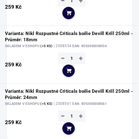
−
+
259 Kč
Do košíku
Varianta: Nikl Rozpustné Criticals boilie Devill Krill 250ml -
Průměr: 18mm
| 2008554
SKLADEM V ESHOPU
(>5 KS)
EAN:
8592400008554
−
+
259 Kč
Do košíku
Varianta: Nikl Rozpustné Criticals boilie Devill Krill 250ml -
Průměr: 24mm
| 2008561
SKLADEM V ESHOPU
(>5 KS)
EAN:
8592400008561
−
+
259 Kč
Do košíku