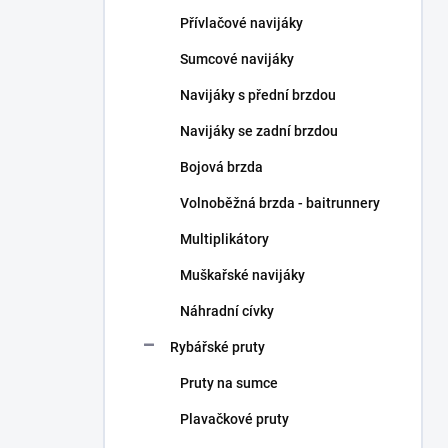
n
Přívlačové navijáky
í
p
Sumcové navijáky
a
n
Navijáky s přední brzdou
e
Navijáky se zadní brzdou
l
Bojová brzda
Volnoběžná brzda - baitrunnery
Multiplikátory
Muškařské navijáky
Náhradní cívky
Rybářské pruty
Pruty na sumce
Plavačkové pruty