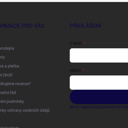
ORMACE PRO VÁS
PŘIHLÁŠENÍ
E-MAIL
prodejna
kty
a a platba
HESLO
í zboží
ěřujeme recenze?
mační řád
dní podmínky
Nová registrace
Zapomenuté hes
nky ochrany osobních údajů