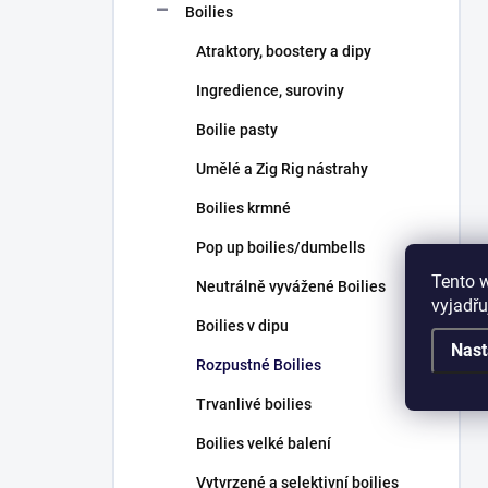
Boilies
Atraktory, boostery a dipy
Ingredience, suroviny
Boilie pasty
Umělé a Zig Rig nástrahy
Boilies krmné
Pop up boilies/dumbells
Tento 
Neutrálně vyvážené Boilies
vyjadřu
Boilies v dipu
Nast
Rozpustné Boilies
Trvanlivé boilies
Boilies velké balení
Vytvrzené a selektivní boilies