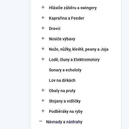
Hlásiče záběru a swingery
Kaprařina a Feeder
Dravci
Nosiče výbavy
Nože, nůžky, kleště, peany a Joja
Lodě, čluny a Elektromotory
Sonary a echoloty
Lov na dírkách
Obaly na pruty
Stojany a vidličky
Podběráky na ryby
Návnady a nástrahy