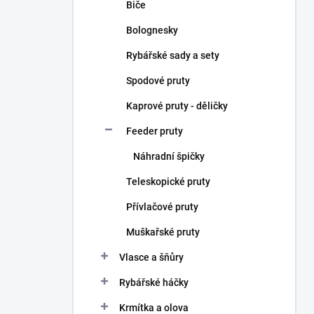
Biče
Bolognesky
Rybářské sady a sety
Spodové pruty
Kaprové pruty - děličky
Feeder pruty
Náhradní špičky
Teleskopické pruty
Přívlačové pruty
Muškařské pruty
Vlasce a šňůry
Rybářské háčky
Krmítka a olova