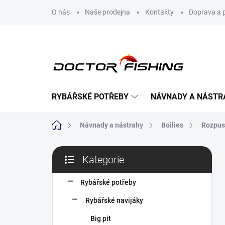
Přejít
O nás
Naše prodejna
Kontakty
Doprava a 
na
obsah
RYBÁŘSKÉ POTŘEBY
NÁVNADY A NÁSTR
Domů
Návnady a nástrahy
Boilies
Rozpus
P
Kategorie
o
Přeskočit
s
kategorie
t
Rybářské potřeby
r
Rybářské navijáky
a
n
Big pit