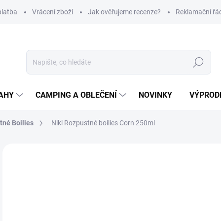
platba
Vrácení zboží
Jak ověřujeme recenze?
Reklamační řá
Hledat
AHY
CAMPING A OBLEČENÍ
NOVINKY
VÝPROD
tné Boilies
Nikl Rozpustné boilies Corn 250ml
Neohodnoceno
Podrobnosti hodnocení
ZNAČKA
1
Měr
Z
cena