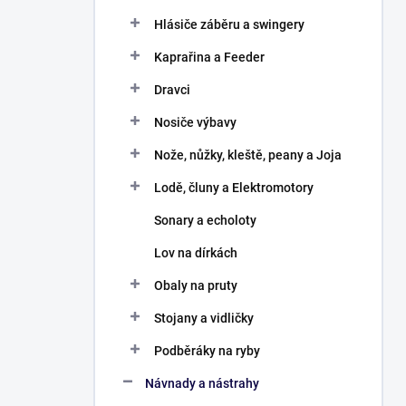
Hlásiče záběru a swingery
Kaprařina a Feeder
Dravci
Nosiče výbavy
Nože, nůžky, kleště, peany a Joja
Lodě, čluny a Elektromotory
Sonary a echoloty
Lov na dírkách
Obaly na pruty
Stojany a vidličky
Podběráky na ryby
Návnady a nástrahy