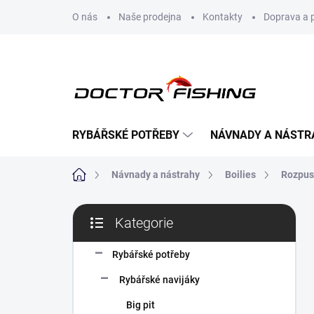
Přejít
O nás
Naše prodejna
Kontakty
Doprava a 
na
obsah
RYBÁŘSKÉ POTŘEBY
NÁVNADY A NÁSTR
Domů
Návnady a nástrahy
Boilies
Rozpus
P
Kategorie
o
Přeskočit
s
kategorie
t
Rybářské potřeby
r
Rybářské navijáky
a
n
Big pit