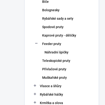
Biče
Bolognesky
Rybářské sady a sety
Spodové pruty
Kaprové pruty - děličky
Feeder pruty
Náhradní špičky
Teleskopické pruty
Přívlačové pruty
Muškařské pruty
Vlasce a šňůry
Rybářské háčky
Krmítka a olova