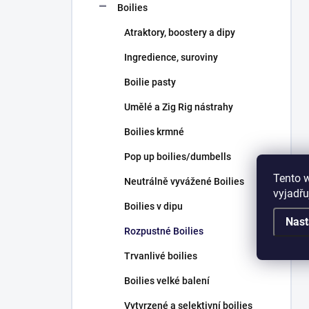
Boilies
Atraktory, boostery a dipy
Ingredience, suroviny
Boilie pasty
Umělé a Zig Rig nástrahy
Boilies krmné
Pop up boilies/dumbells
Tento 
Neutrálně vyvážené Boilies
vyjadřu
Boilies v dipu
Nast
Rozpustné Boilies
Trvanlivé boilies
Boilies velké balení
Vytvrzené a selektivní boilies