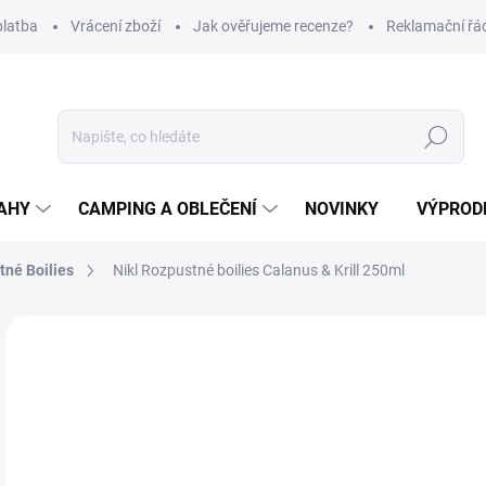
platba
Vrácení zboží
Jak ověřujeme recenze?
Reklamační řá
Hledat
AHY
CAMPING A OBLEČENÍ
NOVINKY
VÝPROD
tné Boilies
Nikl Rozpustné boilies Calanus & Krill 250ml
Neohodnoceno
Podrobnosti hodnocení
ZNAČKA
1
Měr
Z
cena