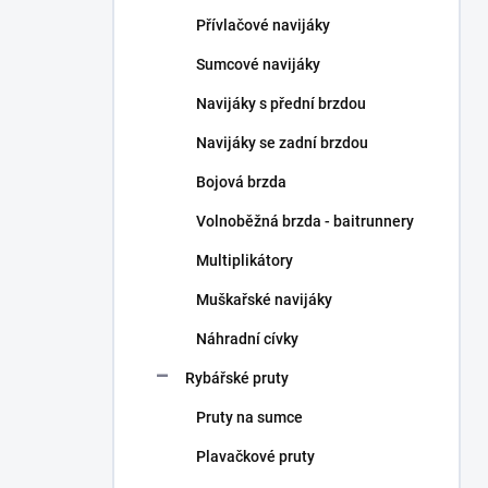
n
Přívlačové navijáky
í
p
Sumcové navijáky
a
n
Navijáky s přední brzdou
e
Navijáky se zadní brzdou
l
Bojová brzda
Volnoběžná brzda - baitrunnery
Multiplikátory
Muškařské navijáky
Náhradní cívky
Rybářské pruty
Pruty na sumce
Plavačkové pruty