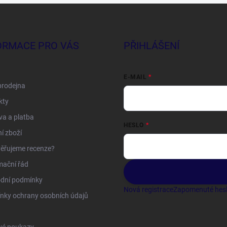
ORMACE PRO VÁS
PŘIHLÁŠENÍ
E-MAIL
prodejna
kty
a a platba
HESLO
í zboží
ěřujeme recenze?
mační řád
dní podmínky
Nová registrace
Zapomenuté hes
nky ochrany osobních údajů