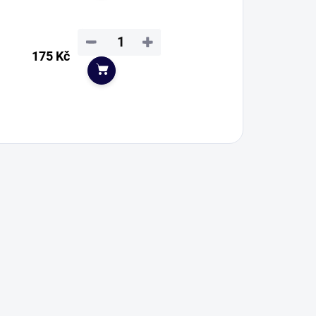
−
+
175 Kč
Do košíku