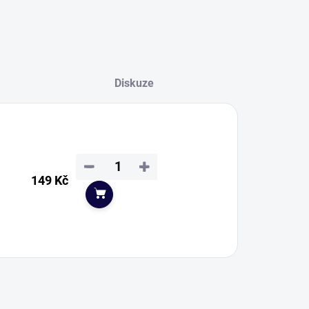
Diskuze
−
+
149 Kč
Do košíku