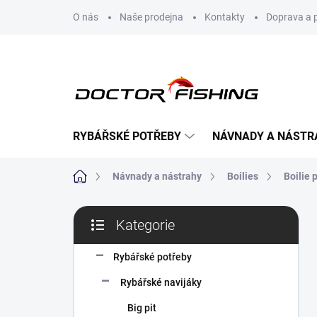
Přejít
O nás
Naše prodejna
Kontakty
Doprava a 
na
obsah
RYBÁŘSKÉ POTŘEBY
NÁVNADY A NÁSTR
Domů
Návnady a nástrahy
Boilies
Boilie 
P
Kategorie
o
Přeskočit
s
kategorie
t
Rybářské potřeby
r
Rybářské navijáky
a
n
Big pit