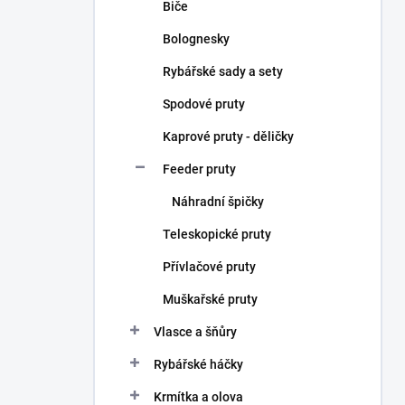
Biče
Bolognesky
Rybářské sady a sety
Spodové pruty
Kaprové pruty - děličky
Feeder pruty
Náhradní špičky
Teleskopické pruty
Přívlačové pruty
Muškařské pruty
Vlasce a šňůry
Rybářské háčky
Krmítka a olova