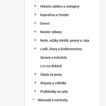
Hlásiče záběru a swingery
Kaprařina a Feeder
Dravci
Nosiče výbavy
Nože, nůžky, kleště, peany a Joja
Lodě, čluny a Elektromotory
Sonary a echoloty
Lov na dírkách
Obaly na pruty
Stojany a vidličky
Podběráky na ryby
Návnady a nástrahy