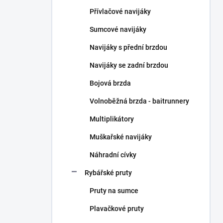
n
Přívlačové navijáky
í
p
Sumcové navijáky
a
n
Navijáky s přední brzdou
e
Navijáky se zadní brzdou
l
Bojová brzda
Volnoběžná brzda - baitrunnery
Multiplikátory
Muškařské navijáky
Náhradní cívky
Rybářské pruty
Pruty na sumce
Plavačkové pruty