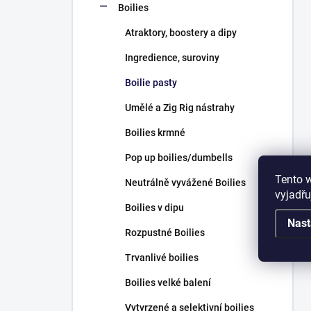
Boilies
Atraktory, boostery a dipy
Ingredience, suroviny
Boilie pasty
Umělé a Zig Rig nástrahy
Boilies krmné
Pop up boilies/dumbells
Tento 
Neutrálně vyvážené Boilies
vyjadřu
Boilies v dipu
Nast
Rozpustné Boilies
Trvanlivé boilies
Boilies velké balení
Vytvrzené a selektivní boilies