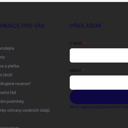
ORMACE PRO VÁS
PŘIHLÁŠENÍ
E-MAIL
prodejna
kty
a a platba
HESLO
í zboží
ěřujeme recenze?
mační řád
dní podmínky
Nová registrace
Zapomenuté hes
nky ochrany osobních údajů