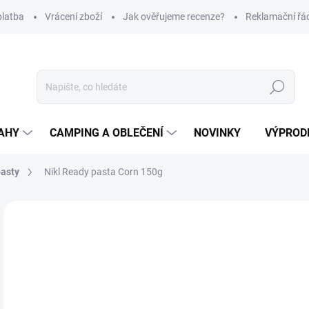
platba
Vrácení zboží
Jak ověřujeme recenze?
Reklamační řá
Hledat
AHY
CAMPING A OBLEČENÍ
NOVINKY
VÝPROD
pasty
Nikl Ready pasta Corn 150g
Neohodnoceno
Podrobnosti hodnocení
ZNAČKA
1
Měr
Z
cena