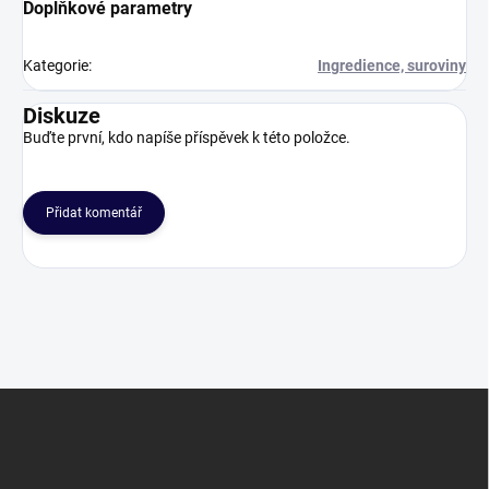
Doplňkové parametry
Kategorie
:
Ingredience, suroviny
Diskuze
Buďte první, kdo napíše příspěvek k této položce.
Přidat komentář
Z
á
p
a