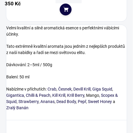
350 Kč
Do košíku
Velmi kvalitní a silně aromatická esence s perfektními vábícími
účinky.
Tato extrémně kvalitní aromata jsou jedním z nejlepších produktů
z naší nabídky a řadí se mezi světovou elitu.
Dávkování: 2–5ml / 500g
Balení: 50 ml
Nabízíme v příchutích:
Crab
,
Česnek
,
Devill Krill
,
Giga Squid
,
Gigantica
,
Chilli & Peach
,
Kill Krill
,
Krill Berry
, Mango,
Scopex &
Squid
,
Strawberry
,
Ananas
,
Dead Body
,
Pepř
,
Sweet Honey
a
Zralý Banán