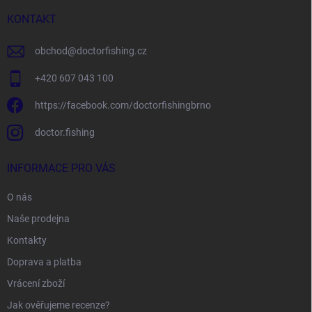
t
í
KONTAKT
obchod
@
doctorfishing.cz
+420 607 043 100
https://facebook.com/doctorfishingbrno
doctor.fishing
INFORMACE PRO VÁS
O nás
Naše prodejna
Kontakty
Doprava a platba
Vrácení zboží
Jak ověřujeme recenze?