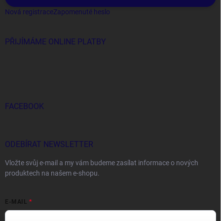
Nová registrace
Zapomenuté heslo
PŘIJÍMÁME ONLINE PLATBY
FACEBOOK
ODEBÍRAT NEWSLETTER
Vložte svůj e-mail a my vám budeme zasílat informace o nových
produktech na našem e-shopu.
E-MAIL