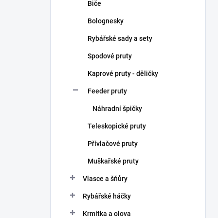
Biče
Bolognesky
Rybářské sady a sety
Spodové pruty
Kaprové pruty - děličky
Feeder pruty
Náhradní špičky
Teleskopické pruty
Přívlačové pruty
Muškařské pruty
Vlasce a šňůry
Rybářské háčky
Krmítka a olova