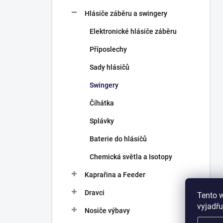
Hlásiče záběru a swingery
Elektronické hlásiče záběru
Příposlechy
Sady hlásičů
Swingery
Číhátka
Splávky
Baterie do hlásičů
Chemická světla a Isotopy
Kaprařina a Feeder
Dravci
Tento 
vyjadřu
Nosiče výbavy