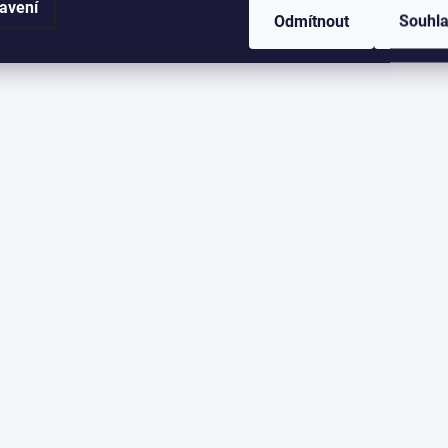
avení
Odmítnout
Souhl