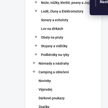
Nast
Nože, nůžky, kleště, peany a Joja
Lodě, čluny a Elektromotory
Sonary a echoloty
Lov na dírkách
Obaly na pruty
Stojany a vidličky
Podběráky na ryby
Návnady a nástrahy
Camping a oblečení
Novinky
Výprodej
Dárkové poukazy
Značky