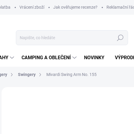
platba
Vrácení zboží
Jak ověřujeme recenze?
Reklamační řá
Hledat
AHY
CAMPING A OBLEČENÍ
NOVINKY
VÝPROD
gery
Swingery
Mivardi Swing Arm No. 155
Neohodnoceno
Podrobnosti hodnocení
ZNAČKA
2
Měr
Z
cena