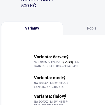
500 KČ
Varianty
Popis
Varianta: červený
SKLADEM V ESHOPU
(>5 KS)
| M-
SWIN155R
EAN:
8595712409491
Varianta: modrý
NA DOTAZ
| M-SWIN155B
EAN:
8595712409514
Varianta: fialový
NA DOTAZ
| M-SWIN155P