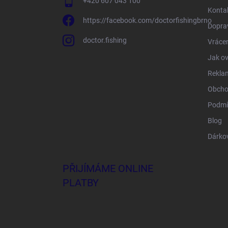
+420 607 043 100
Konta
https://facebook.com/doctorfishingbrno
Doprav
doctor.fishing
Vrácen
Jak ov
Rekla
Obcho
Podmí
Blog
Dárko
PŘIJÍMÁME ONLINE
PLATBY