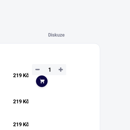
Diskuze
−
+
219 Kč
Do košíku
219 Kč
219 Kč