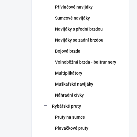
n
Přívlačové navijáky
í
p
Sumcové navijáky
a
n
Navijáky s přední brzdou
e
Navijáky se zadní brzdou
l
Bojová brzda
Volnoběžná brzda - baitrunnery
Multiplikátory
Muškařské navijáky
Náhradní cívky
Rybářské pruty
Pruty na sumce
Plavačkové pruty