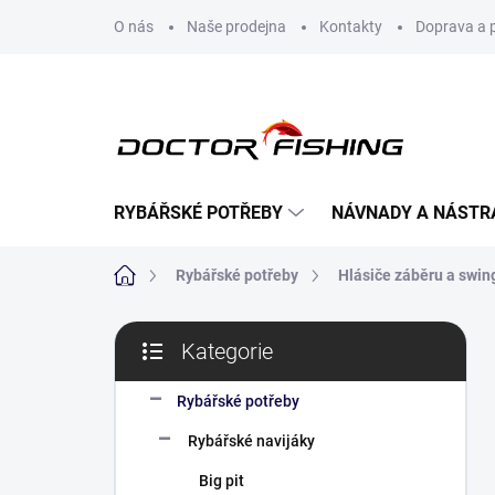
Přejít
O nás
Naše prodejna
Kontakty
Doprava a 
na
obsah
RYBÁŘSKÉ POTŘEBY
NÁVNADY A NÁSTR
Domů
Rybářské potřeby
Hlásiče záběru a swin
P
Kategorie
o
Přeskočit
s
kategorie
t
Rybářské potřeby
r
Rybářské navijáky
a
n
Big pit