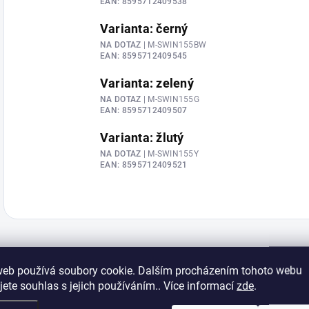
EAN:
8595712409538
Varianta: černý
NA DOTAZ
| M-SWIN155BW
EAN:
8595712409545
Varianta: zelený
NA DOTAZ
| M-SWIN155G
EAN:
8595712409507
Varianta: žlutý
NA DOTAZ
| M-SWIN155Y
EAN:
8595712409521
web používá soubory cookie. Dalším procházením tohoto webu
jete souhlas s jejich používáním.. Více informací
zde
.