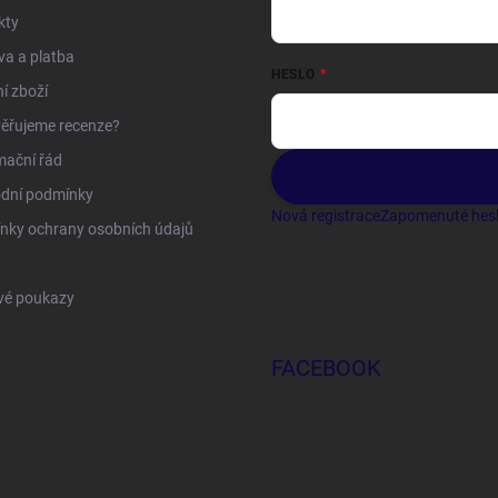
kty
a a platba
HESLO
í zboží
ěřujeme recenze?
mační řád
dní podmínky
Nová registrace
Zapomenuté hes
nky ochrany osobních údajů
vé poukazy
FACEBOOK