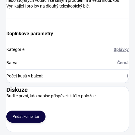
nebo stojatých vodách se silným prouděním a větší hloubkou.
Vynikající i pro lov na dlouhý teleskopický bič.
Doplňkové parametry
Kategorie
:
Splávky
Barva
:
Černá
Počet kusů v balení
:
1
Diskuze
Buďte první, kdo napíše příspěvek k této položce.
Přidat komentář