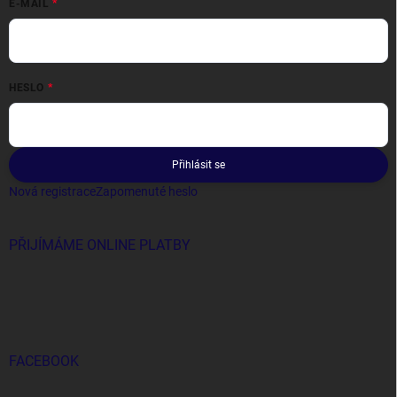
E-MAIL
HESLO
Přihlásit se
Nová registrace
Zapomenuté heslo
PŘIJÍMÁME ONLINE PLATBY
FACEBOOK