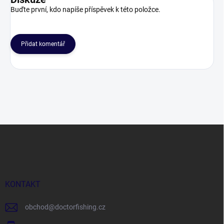
Buďte první, kdo napíše příspěvek k této položce.
Přidat komentář
Z
á
p
a
t
í
KONTAKT
obchod
@
doctorfishing.cz