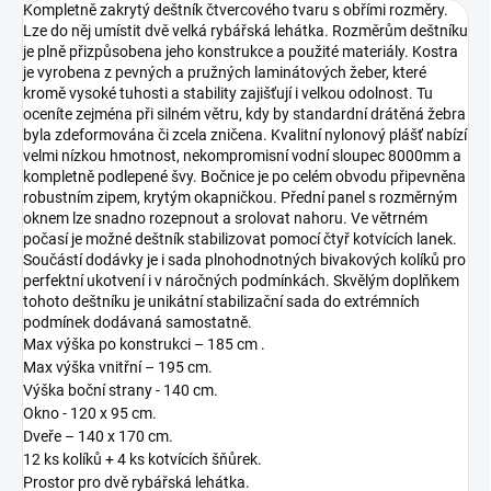
Kompletně zakrytý deštník čtvercového tvaru s obřími rozměry.
Lze do něj umístit dvě velká rybářská lehátka. Rozměrům deštníku
je plně přizpůsobena jeho konstrukce a použité materiály. Kostra
je vyrobena z pevných a pružných laminátových žeber, které
kromě vysoké tuhosti a stability zajišťují i velkou odolnost. Tu
oceníte zejména při silném větru, kdy by standardní drátěná žebra
byla zdeformována či zcela zničena. Kvalitní nylonový plášť nabízí
velmi nízkou hmotnost, nekompromisní vodní sloupec 8000mm a
kompletně podlepené švy. Bočnice je po celém obvodu připevněna
robustním zipem, krytým okapničkou. Přední panel s rozměrným
oknem lze snadno rozepnout a srolovat nahoru. Ve větrném
počasí je možné deštník stabilizovat pomocí čtyř kotvících lanek.
Součástí dodávky je i sada plnohodnotných bivakových kolíků pro
perfektní ukotvení i v náročných podmínkách. Skvělým doplňkem
tohoto deštníku je unikátní stabilizační sada do extrémních
podmínek dodávaná samostatně.
Max výška po konstrukci – 185 cm .
Max výška vnitřní – 195 cm.
Výška boční strany - 140 cm.
Okno - 120 x 95 cm.
Dveře – 140 x 170 cm.
12 ks kolíků + 4 ks kotvících šňůrek.
Prostor pro dvě rybářská lehátka.