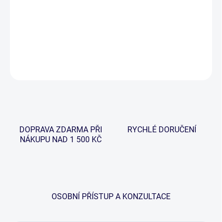
−
+
Přidat do košíku
DETAILNÍ INFORMACE
ZEPTAT SE
HLÍDAT
DOPRAVA ZDARMA PŘI
RYCHLÉ DORUČENÍ
NÁKUPU NAD 1 500 KČ
OSOBNÍ PŘÍSTUP A KONZULTACE