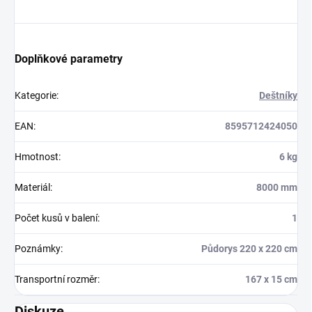
Doplňkové parametry
Kategorie
:
Deštníky
EAN
:
8595712424050
Hmotnost
:
6 kg
Materiál
:
8000 mm
Počet kusů v balení
:
1
Poznámky
:
Půdorys 220 x 220 cm
Transportní rozměr
:
167 x 15 cm
Diskuze