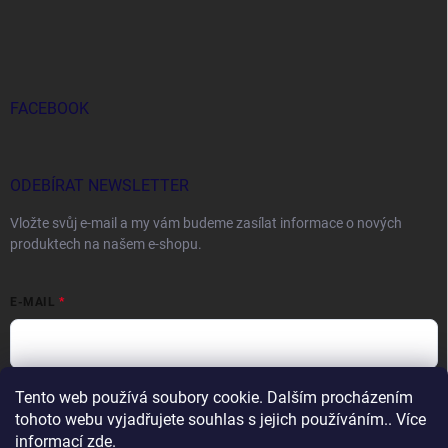
FACEBOOK
ODEBÍRAT NEWSLETTER
Vložte svůj e-mail a my vám budeme zasílat informace o nových
produktech na našem e-shopu.
E-MAIL
Tento web používá soubory cookie. Dalším procházením
Vložením e-mailu souhlasíte s
podmínkami ochrany osobních údajů
tohoto webu vyjadřujete souhlas s jejich používáním.. Více
Přihlásit se
informací
zde
.