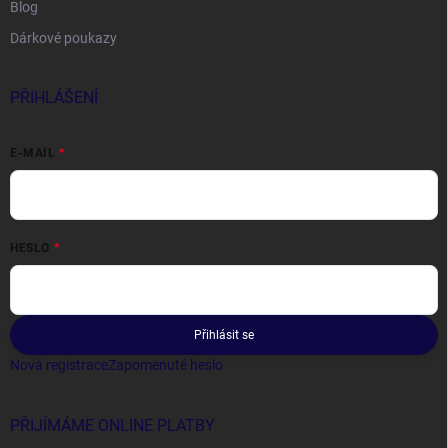
Blog
Dárkové poukazy
PŘIHLÁŠENÍ
E-MAIL
HESLO
Přihlásit se
Nová registrace
Zapomenuté heslo
PŘIJÍMÁME ONLINE PLATBY