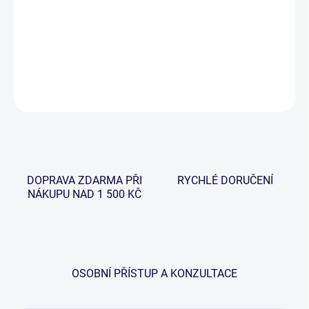
−
+
Přidat do košíku
DETAILNÍ INFORMACE
ZEPTAT SE
HLÍDAT
DOPRAVA ZDARMA PŘI
RYCHLÉ DORUČENÍ
NÁKUPU NAD 1 500 KČ
OSOBNÍ PŘÍSTUP A KONZULTACE