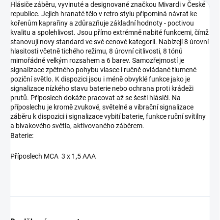
Hlásiče záběru, vyvinuté a designované značkou Mivardi v České
republice. Jejich hranaté tělo v retro stylu připomíná návrat ke
kořenům kaprařiny a zdůrazňuje základní hodnoty - poctivou
kvalitu a spolehlivost. Jsou přímo extrémně nabité funkcemi, čímž
stanovují novy standard ve své cenové kategorii. Nabízejí 8 úrovní
hlasitosti včetně tichého režimu, 8 úrovní citlivosti, 8 tónů
mimořádně velkým rozsahem a 6 barev. Samozřejmostí je
signalizace zpětného pohybu vlasce i ručně ovládané tlumené
poziční světlo. K dispozici jsou i méně obvyklé funkce jako je
signalizace nízkého stavu baterie nebo ochrana proti krádeži
prutů. Příposlech dokáže pracovat až se šesti hlásiči. Na
příposlechu je kromě zvukové, světelné a vibrační signalizace
záběru k dispozici i signalizace vybití baterie, funkce ruční svítilny
a bivakového světla, aktivovaného záběrem.
Baterie:
Příposlech MCA 3 x 1,5 AAA