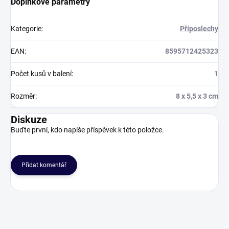
Doplňkové parametry
Kategorie
:
Příposlechy
EAN
:
8595712425323
Počet kusů v balení
:
1
Rozměr
:
8 x 5,5 x 3 cm
Diskuze
Buďte první, kdo napíše příspěvek k této položce.
Přidat komentář