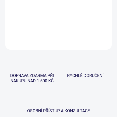
cena:
−
+
Přidat do košíku
DETAILNÍ INFORMACE
ZEPTAT SE
HLÍDAT
DOPRAVA ZDARMA PŘI
RYCHLÉ DORUČENÍ
NÁKUPU NAD 1 500 KČ
OSOBNÍ PŘÍSTUP A KONZULTACE