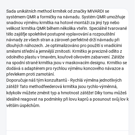
Sada unikátních method krmítek od značky MIVARDI se
systémem QMR a formičky na návnadu. Systém QMR umožňuje
snadnou výměnu krmítka na hotové montáži za jiný typ nebo
velikost krmítka QMR během několika vteřin. Speciálně tvarované
tělo zajišťje spolehlivé postupné vyplavování a rozpouštění
návnady ze všech stran a zároveň perfektně drží návnadu při
dlouhých náhozech. Je optimalizováno pro použití s vnadícími
směsmi střední a jemnější zrnitosti. Krmítko je precizně odlito z
odolného plastu v tmavém, kouřově olivovém zabarvení. Zátěže
na spodní straně krmítka jsou v maskovacím designu. Krmítko se
dodává s adaptérem pro rychlou výměnu koncového návazce a
převlekem proti zamotání.
Doporučuje náš tým konzultantů - Rychlá výměna jednotlivých
zátěží! Tato methodfeederová krmítka jsou rychlo-výměnná,
kdykoliv můžete změnit typ a hmotnost zátěže! Díky tomu můžeš
ideálně reagovat na podmínky při lovu kaprů a posunout svůj lov k
větším úspěchům.