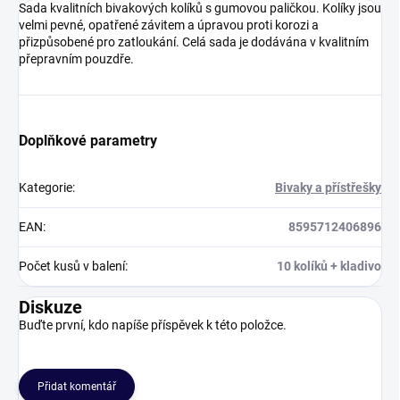
Sada kvalitních bivakových kolíků s gumovou paličkou. Kolíky jsou
velmi pevné, opatřené závitem a úpravou proti korozi a
přizpůsobené pro zatloukání. Celá sada je dodávána v kvalitním
přepravním pouzdře.
Doplňkové parametry
Kategorie
:
Bivaky a přístřešky
EAN
:
8595712406896
Počet kusů v balení
:
10 kolíků + kladivo
Diskuze
Buďte první, kdo napíše příspěvek k této položce.
Přidat komentář