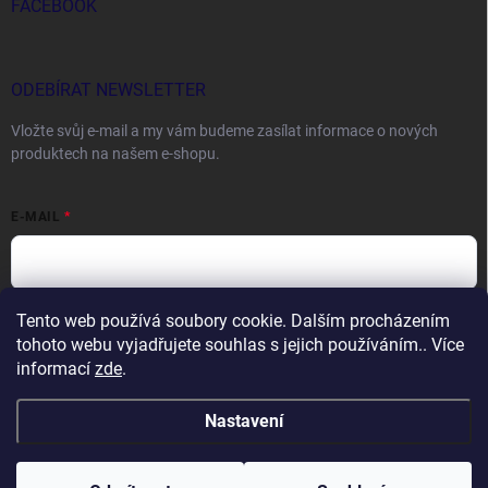
FACEBOOK
ODEBÍRAT NEWSLETTER
Vložte svůj e-mail a my vám budeme zasílat informace o nových
produktech na našem e-shopu.
E-MAIL
Tento web používá soubory cookie. Dalším procházením
Vložením e-mailu souhlasíte s
podmínkami ochrany osobních údajů
tohoto webu vyjadřujete souhlas s jejich používáním.. Více
Přihlásit se
informací
zde
.
Nastavení
Copyright 2026
DOCTORFISHING.CZ
. Všechna práva vyhrazena.