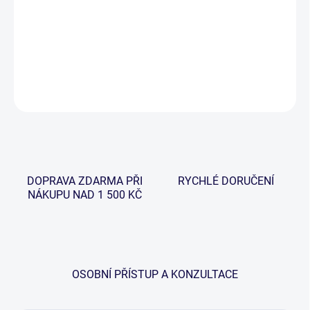
−
+
Přidat do košíku
DETAILNÍ INFORMACE
ZEPTAT SE
HLÍDAT
DOPRAVA ZDARMA PŘI
RYCHLÉ DORUČENÍ
NÁKUPU NAD 1 500 KČ
OSOBNÍ PŘÍSTUP A KONZULTACE