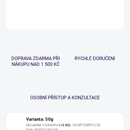
DETAILNÍ INFORMACE
ZEPTAT SE
HLÍDAT
DOPRAVA ZDARMA PŘI
RYCHLÉ DORUČENÍ
NÁKUPU NAD 1 500 KČ
OSOBNÍ PŘÍSTUP A KONZULTACE
Varianta: 50g
| M-MFQMRFXL50
SKLADEM V ESHOPU
(>5 KS)
EAN:
8595712424135