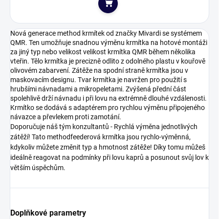
Do košíku
Nová generace method krmítek od značky Mivardi se systémem
QMR. Ten umožňuje snadnou výměnu krmítka na hotové montáži
za jiný typ nebo velikost velikost krmítka QMR během několika
vteřin. Tělo krmítka je precizně odlito z odolného plastu v kouřově
olivovém zabarvení. Zátěže na spodní straně krmítka jsou v
maskovacím designu. Tvar krmítka je navržen pro použití s
hrubšími návnadami a mikropeletami. Zvýšená přední část
spolehlivě drží návnadu i při lovu na extrémně dlouhé vzdálenosti.
Krmítko se dodává s adaptérem pro rychlou výměnu připojeného
návazce a převlekem proti zamotání.
Doporučuje náš tým konzultantů - Rychlá výměna jednotlivých
zátěží! Tato methodfeederová krmítka jsou rychlo-výměnná,
kdykoliv můžete změnit typ a hmotnost zátěže! Díky tomu můžeš
ideálně reagovat na podmínky při lovu kaprů a posunout svůj lov k
větším úspěchům.
Doplňkové parametry