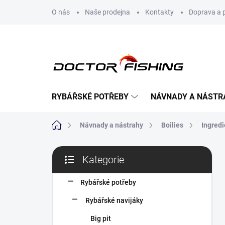
Přejít
O nás
Naše prodejna
Kontakty
Doprava a 
na
obsah
RYBÁŘSKÉ POTŘEBY
NÁVNADY A NÁSTR
Domů
Návnady a nástrahy
Boilies
Ingredi
P
Kategorie
o
Přeskočit
s
kategorie
t
Rybářské potřeby
r
Rybářské navijáky
a
n
Big pit