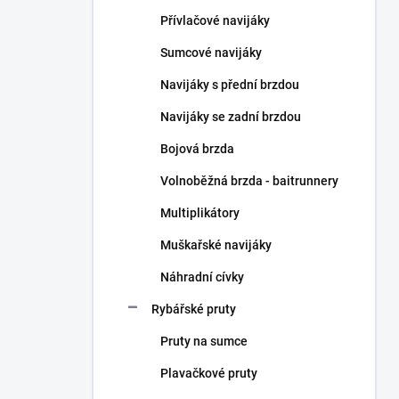
n
Přívlačové navijáky
í
p
Sumcové navijáky
a
n
Navijáky s přední brzdou
e
Navijáky se zadní brzdou
l
Bojová brzda
Volnoběžná brzda - baitrunnery
Multiplikátory
Muškařské navijáky
Náhradní cívky
Rybářské pruty
Pruty na sumce
Plavačkové pruty