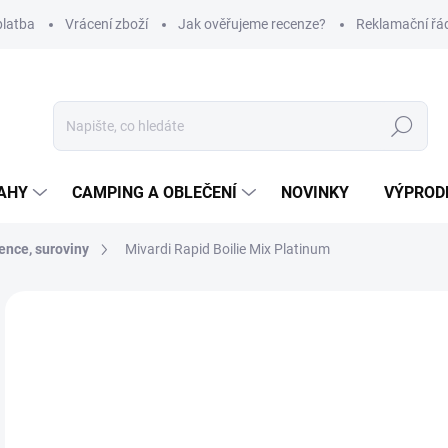
platba
Vrácení zboží
Jak ověřujeme recenze?
Reklamační řá
Hledat
AHY
CAMPING A OBLEČENÍ
NOVINKY
VÝPROD
ence, suroviny
Mivardi Rapid Boilie Mix Platinum
Neohodnoceno
Podrobnosti hodnocení
ZNAČKA
6
Měr
Z
cena