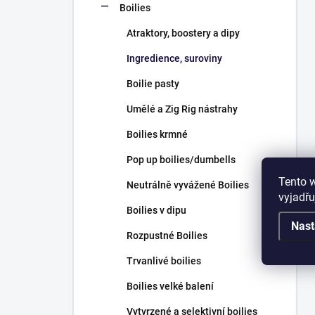
Boilies
Atraktory, boostery a dipy
Ingredience, suroviny
Boilie pasty
Umělé a Zig Rig nástrahy
Boilies krmné
Pop up boilies/dumbells
Tento 
Neutrálně vyvážené Boilies
vyjadřu
Boilies v dipu
Nast
Rozpustné Boilies
Trvanlivé boilies
Boilies velké balení
Vytvrzené a selektivní boilies