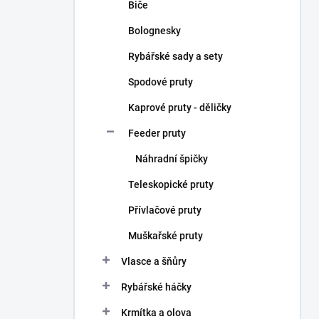
Biče
Bolognesky
Rybářské sady a sety
Spodové pruty
Kaprové pruty - děličky
Feeder pruty
Náhradní špičky
Teleskopické pruty
Přívlačové pruty
Muškařské pruty
Vlasce a šňůry
Rybářské háčky
Krmítka a olova