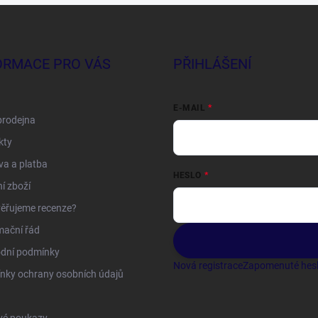
ORMACE PRO VÁS
PŘIHLÁŠENÍ
E-MAIL
prodejna
kty
a a platba
HESLO
í zboží
ěřujeme recenze?
mační řád
dní podmínky
Nová registrace
Zapomenuté hes
nky ochrany osobních údajů