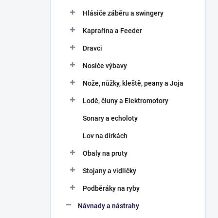
Hlásiče záběru a swingery
Kaprařina a Feeder
Dravci
Nosiče výbavy
Nože, nůžky, kleště, peany a Joja
Lodě, čluny a Elektromotory
Sonary a echoloty
Lov na dírkách
Obaly na pruty
Stojany a vidličky
Podběráky na ryby
Návnady a nástrahy