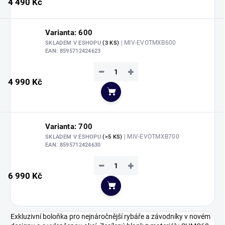
4 490 Kč
Varianta: 600
| MIV-EVOTMXB600
SKLADEM V ESHOPU
(3 KS)
EAN:
8595712424623
−
+
4 990 Kč
Do košíku
Varianta: 700
| MIV-EVOTMXB700
SKLADEM V ESHOPU
(>5 KS)
EAN:
8595712424630
−
+
6 990 Kč
Do košíku
Exkluzivní boloňka pro nejnáročnější rybáře a závodníky v novém