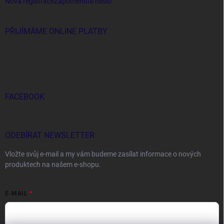
Nová registrace
Zapomenuté heslo
PŘIJÍMÁME ONLINE PLATBY
FACEBOOK
ODEBÍRAT NEWSLETTER
Vložte svůj e-mail a my vám budeme zasílat informace o nových
produktech na našem e-shopu.
E-MAIL