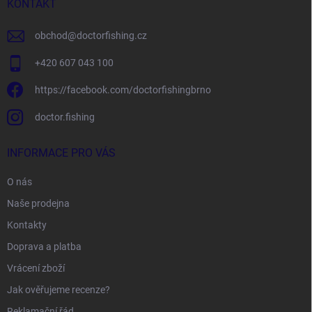
í
KONTAKT
obchod
@
doctorfishing.cz
+420 607 043 100
https://facebook.com/doctorfishingbrno
doctor.fishing
INFORMACE PRO VÁS
O nás
Naše prodejna
Kontakty
Doprava a platba
Vrácení zboží
Jak ověřujeme recenze?
Reklamační řád