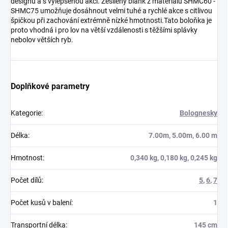
designu a s vylepšenou akcí. Zesílený blank z materiálu SHMC60 -
SHMC75 umožňuje dosáhnout velmi tuhé a rychlé akce s citlivou
špičkou při zachování extrémně nízké hmotnosti.Tato boloňka je
proto vhodná i pro lov na větší vzdálenosti s těžšími splávky
nebolov větších ryb.
Doplňkové parametry
Kategorie
:
Bolognesky
Délka
:
7.00m, 5.00m, 6.00 m
Hmotnost
:
0,340 kg, 0,180 kg, 0,245 kg
Počet dílů
:
5
,
6
,
7
Počet kusů v balení
:
1
Transportní délka
:
145 cm