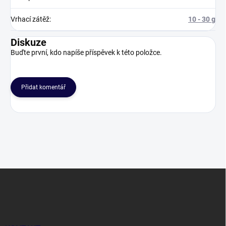
Vrhací zátěž
:
10 - 30 g
Diskuze
Buďte první, kdo napíše příspěvek k této položce.
Přidat komentář
Z
á
p
a
t