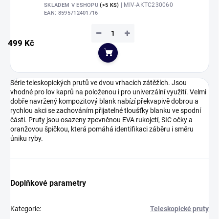
| MIV-AKTC230060
SKLADEM V ESHOPU
(>5 KS)
EAN:
8595712401716
−
+
499 Kč
Do košíku
Série teleskopických prutů ve dvou vrhacích zátěžích. Jsou
vhodné pro lov kaprů na položenou i pro univerzální využití. Velmi
dobře navržený kompozitový blank nabízí překvapivě dobrou a
rychlou akci se zachováním přijatelné tloušťky blanku ve spodní
části. Pruty jsou osazeny zpevněnou EVA rukojetí, SIC očky a
oranžovou špičkou, která pomáhá identifikaci záběru i směru
úniku ryby.
Doplňkové parametry
Kategorie
:
Teleskopické pruty