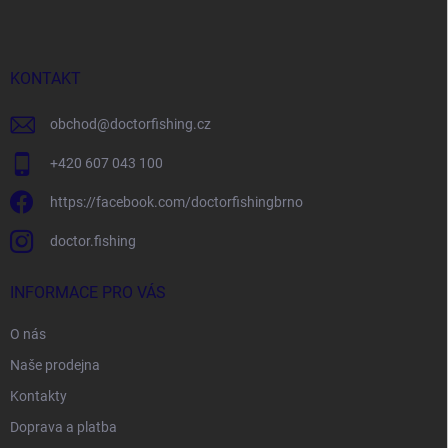
p
a
t
í
KONTAKT
obchod
@
doctorfishing.cz
+420 607 043 100
https://facebook.com/doctorfishingbrno
doctor.fishing
INFORMACE PRO VÁS
O nás
Naše prodejna
Kontakty
Doprava a platba