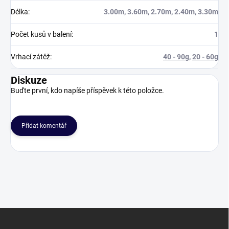
Délka
:
3.00m, 3.60m, 2.70m, 2.40m, 3.30m
Počet kusů v balení
:
1
Vrhací zátěž
:
40 - 90g
,
20 - 60g
Diskuze
Buďte první, kdo napíše příspěvek k této položce.
Přidat komentář
Z
á